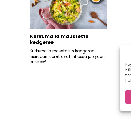
Kurkumalla maustettu
kedgeree
Kurkumalla maustetun kedgeree-
riisiruoan juuret ovat Intiassa ja sydän
Briteissä.
Kä
Nä
tie
hal