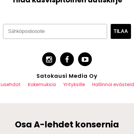
TILAA
Satokausi Media Oy
utusehdot
Kokemuksia
Yrityksille
Hallinnoi eväste
Osa A-lehdet konsernia