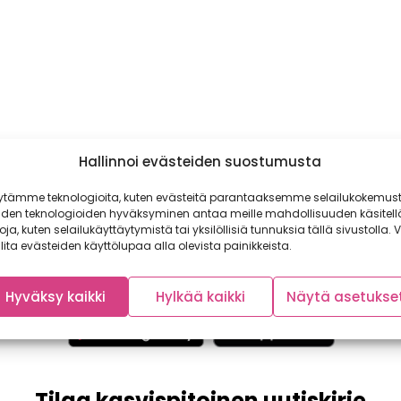
Hallinnoi evästeiden suostumusta
ytämme teknologioita, kuten evästeitä parantaaksemme selailukokemust
iden teknologioiden hyväksyminen antaa meille mahdollisuuden käsitell
toja, kuten selailukäyttäytymistä tai yksilöllisiä tunnuksia tällä sivustolla. V
lita evästeiden käyttölupaa alla olevista painikkeista.
Hyväksy kaikki
Hylkää kaikki
Näytä asetukse
Tilaa kasvispitoinen uutiskirje