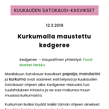
KUUKAUDEN SATOKAUSI-KASVIKSET
12.3.2019
Kurkumalla maustettu
kedgeree
Kedgeree – Kaupallinen yhteistyö:
Food
Market Herkku
Maaliskuun Satokausi-kasvikset
papaija
,
mandariini
ja
kurkuma
ovat saaneet esittelyssä ja kuukauden
Satokausi-ohjeen aika. Kedgeree-riisiruoka tuo
tuulahduksen Intiasta ja se saa makunsa muun
muassa kurkumasta.
Kurkuman lisäksi löydät kaikki tämän ohjeen ainekset