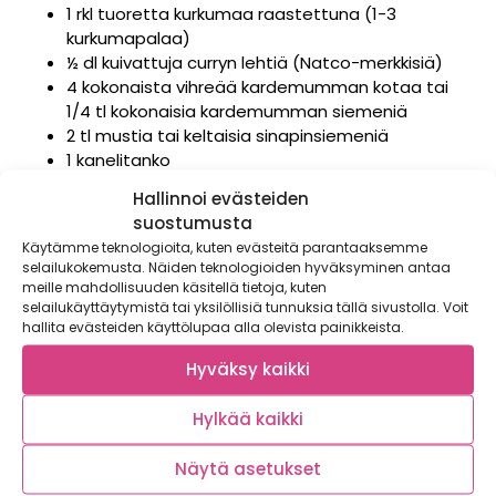
1 rkl tuoretta kurkumaa raastettuna (1-3
kurkumapalaa)
½ dl kuivattuja curryn lehtiä (Natco-merkkisiä)
4 kokonaista vihreää kardemumman kotaa tai
1/4 tl kokonaisia kardemumman siemeniä
2 tl mustia tai keltaisia sinapinsiemeniä
1 kanelitanko
3 1/2 dl basmatiriisiä
Hallinnoi evästeiden
1 tl suolaa
suostumusta
4 kananmunaa
Käytämme teknologioita, kuten evästeitä parantaaksemme
50 g voita
selailukokemusta. Näiden teknologioiden hyväksyminen antaa
meille mahdollisuuden käsitellä tietoja, kuten
Koristeluun:
selailukäyttäytymistä tai yksilöllisiä tunnuksia tällä sivustolla. Voit
hallita evästeiden käyttölupaa alla olevista painikkeista.
1 ruukku tuoretta korianteria
1 limetti
Hyväksy kaikki
Laita savukala yhdessä chilien kanssa kattilaan
tai kasariin. Lisää kookosmaito ja kuumenna
Hylkää kaikki
kiehuvaksi. Alenna lämpö ja hauduta kannen alla
muutama minuutti. Siirrä kattila pois liedeltä ja
Näytä asetukset
anna kalapalojen olla kattilassa vielä 10