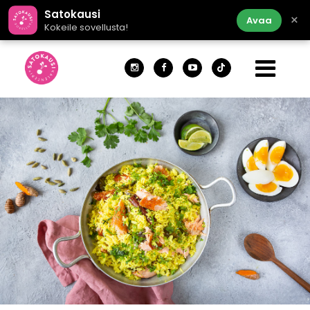
Satokausi
×
Avaa
Kokeile sovellusta!