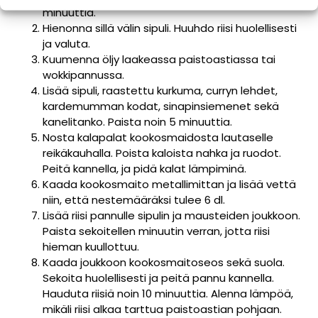
minuuttia.
Hienonna sillä välin sipuli. Huuhdo riisi huolellisesti
ja valuta.
Kuumenna öljy laakeassa paistoastiassa tai
wokkipannussa.
Lisää sipuli, raastettu kurkuma, curryn lehdet,
kardemumman kodat, sinapinsiemenet sekä
kanelitanko. Paista noin 5 minuuttia.
Nosta kalapalat kookosmaidosta lautaselle
reikäkauhalla. Poista kaloista nahka ja ruodot.
Peitä kannella, ja pidä kalat lämpiminä.
Kaada kookosmaito metallimittan ja lisää vettä
niin, että nestemääräksi tulee 6 dl.
Lisää riisi pannulle sipulin ja mausteiden joukkoon.
Paista sekoitellen minuutin verran, jotta riisi
hieman kuullottuu.
Kaada joukkoon kookosmaitoseos sekä suola.
Sekoita huolellisesti ja peitä pannu kannella.
Hauduta riisiä noin 10 minuuttia. Alenna lämpöä,
mikäli riisi alkaa tarttua paistoastian pohjaan.