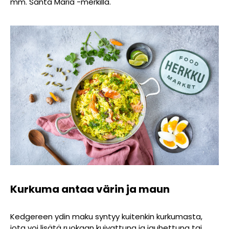
mm. Santa Maria -merkillä.
Kurkuma antaa värin ja maun
Kedgereen ydin maku syntyy kuitenkin kurkumasta,
jota voi lisätä ruokaan kuivattuna ja jauhettuna tai