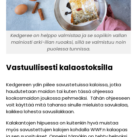
Kedgeree on helppo valmistaa ja se sopiikin vallan
mainiosti arki-illan ruoaksi, sillä se valmistuu noin
puolessa tunnissa.
Vastuullisesti kalaostoksilla
Kedgereen ydin piilee savustetuissa kaloissa, jotka
haudutetaan maidon tai kuten tässä ohjeessa
kookosmaidon joukossa pehmeäksi. Tähän ohjeeseen
voit käyttää mitä tahansa sinulle mieluista savukalaa,
kaikkea lohesta savusilakkaan.
Kalakantojen hiipuessa on kuitenkin hyvä muistaa
myös savustettujen kalojen kohdalla WWF:n kalaopas
ja sen suositukset. Onneksi tämäkin on tehty helpoksi,