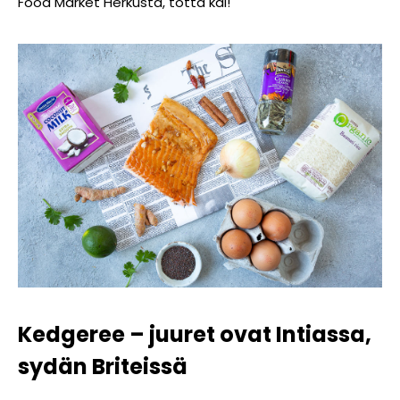
Food Market Herkusta
, totta kai!
Kedgeree – juuret ovat Intiassa,
sydän Briteissä