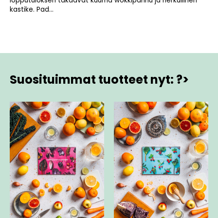
lopputuloksen takaavat kuuma wokkipannu ja herkullinen
kastike. Pad...
Suosituimmat tuotteet nyt: ?>