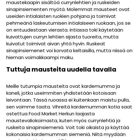
maustekaapin sisältöä currynlehtien ja ruskeiden
sinapinsiementen myötä. Molemmat mausteet ovat
useiden intialaisten ruokien pohjana ja toimivat
pehmeänä laskeutumisen intialaiseen ruokaan, jos se
on entuudestaan vierasta. Intiassa toki käytetään
kuivattujen curryn lehtien sijasta tuoreita, mutta
kuivatut toimivat aivan yhtä hyvin. Ruskeat
sinapinsiemenet voi korvata keltaisilla, mutta niissä on
hieman voimakkaampi maku.
Tuttuja mausteita uudella tavalla
Meille tutumpia mausteita ovat kardemumma ja
kaneli, jotka useimmiten yhdistetään kotoisaan
leivontaan. Tässä ruoassa ei kuitenkaan maistu pulla,
sen voimme taata. Vihreitä kardemumman kotia saat
ostettua Food Market Herkun laajasta
maustevaliokoimasta, kuten myös currynlehtiä ja
ruskeita sinapinsiemeniä. Voit toki oikaista ja käyttää
kokonaisia kardemumman siemeniä. Niitä myydään