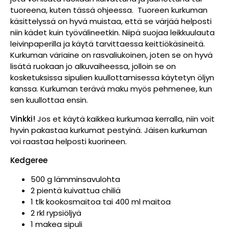
tuoreena, kuten tässä ohjeessa. Tuoreen kurkuman
käsittelyssä on hyvä muistaa, että se värjää helposti
niin kädet kuin työvälineetkin. Niipä suojaa leikkuulauta
leivinpaperilla ja käytä tarvittaessa keittiökäsineitä.
Kurkuman väriaine on rasvaliukoinen, joten se on hyvä
lisätä ruokaan jo alkuvaiheessa, jolloin se on
kosketuksissa sipulien kuullottamisessa käytetyn öljyn
kanssa. Kurkuman terävä maku myös pehmenee, kun
sen kuullottaa ensin.
Vinkki!
Jos et käytä kaikkea kurkumaa kerralla, niin voit
hyvin pakastaa kurkumat pestyinä. Jäisen kurkuman
voi raastaa helposti kuorineen.
Kedgeree
500 g lämminsavulohta
2 pientä kuivattua chiliä
1 tlk kookosmaitoa tai 400 ml maitoa
2 rkl rypsiöljyä
1 makea sipuli