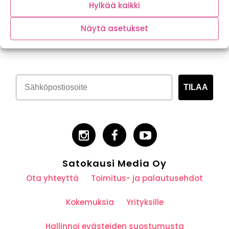
Hylkää kaikki
Näytä asetukset
Tilaa kasvispitoinen uutiskirje
TILAA
Satokausi Media Oy
Ota yhteyttä
Toimitus- ja palautusehdot
Kokemuksia
Yrityksille
Hallinnoi evästeiden suostumusta