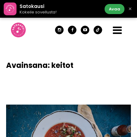
Satokausi
×
Avaa
Kokeile sovellusta!
Avainsana:
keitot