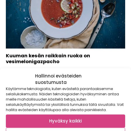
Kuuman kesän raikkain ruoka on
vesimelonigazpacho
Kuumana kesäpäivänä harvoin tekee mieli hikoilla keittiössä
Hallinnoi evästeiden
kuumien kattiloiden äärellä. Vesimelonigazpacho on
ratkaisu...
suostumusta
Käytämme teknologioita, kuten evästeitä parantaaksemme
selailukokemusta. Näiden teknologioiden hyväksyminen antaa
meille mahdollisuuden käsitellä tietoja, kuten
selailukäyttäytymistä tai yksilöllisiä tunnuksia tällä sivustolla. Voit
hallita evästeiden käyttölupaa alla olevista painikkeista.
Hyväksy kaikki