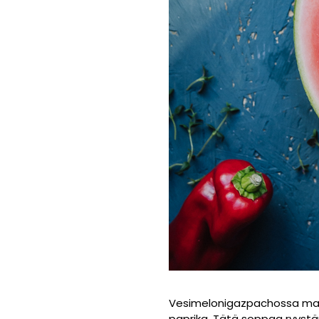
Vesimelonigazpachossa maistu
paprika. Tätä soppaa ryystäm