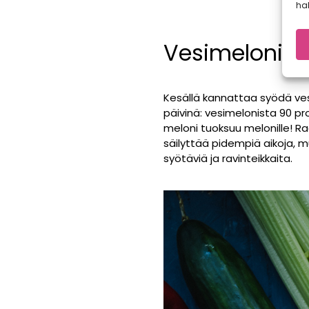
hal
Vesimeloni – 
Kesällä kannattaa syödä ves
päivinä: vesimelonista 90 p
meloni tuoksuu melonille! R
säilyttää pidempiä aikoja, 
syötäviä ja ravinteikkaita.