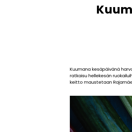
Kuuma
Kuumana kesäpäivänä harvoin
ratkaisu hellekesän ruokailu
keitto maustetaan Rajamäen 