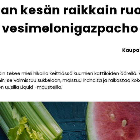
n kesän raikkain ru
vesimelonigazpacho
Kaupal
 tekee mieli hikoilla keittiössä kuumien kattiloiden äärell
ihin: se valmistuu sukkelaan, maistuu ihanalta ja raikastaa k
uusilla Liquid -mausteilla.