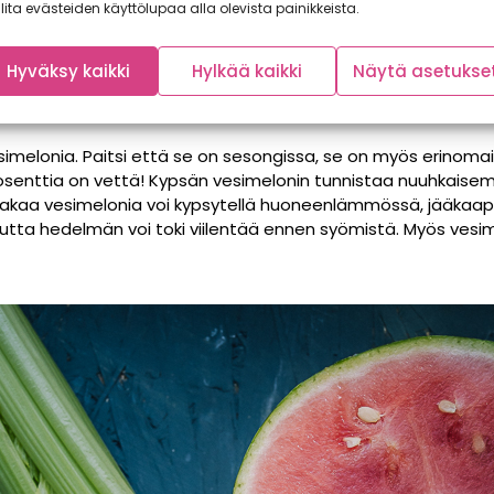
lita evästeiden käyttölupaa alla olevista painikkeista.
Hyväksy kaikki
Hylkää kaikki
Näytä asetukse
kesäinen suosikki
imelonia. Paitsi että se on sesongissa, se on myös erinom
rosenttia on vettä! Kypsän vesimelonin tunnistaa nuuhkaisem
aakaa vesimelonia voi kypsytellä huoneenlämmössä, jääkaapi
mutta hedelmän voi toki viilentää ennen syömistä. Myös ves