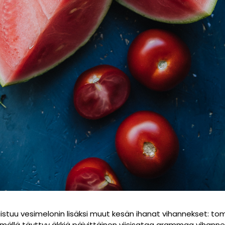
u vesimelonin lisäksi muut kesän ihanat vihannekset: tomaatt
ällä täyttyy äkkiä päivittäinen viisisataa grammaa vihanneks