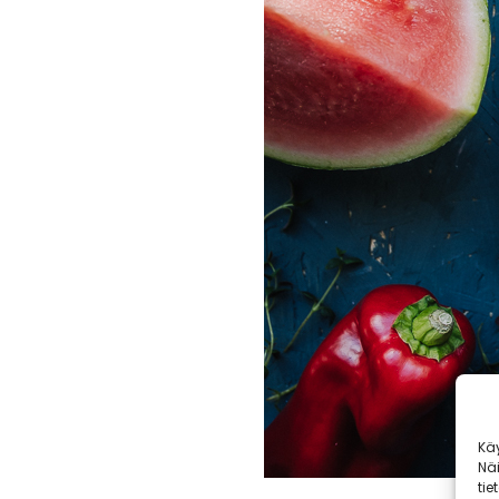
Kä
Nä
tie