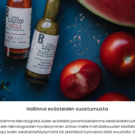
Hallinnoi evästeiden suostumusta
ytämme teknologioita, kuten evästeitä parantaaksemme selailukokemust
iden teknologioiden hyväksyminen antaa meille mahdollisuuden käsitell
toja, kuten selailukäyttäytymistä tai yksilöllisiä tunnuksia tällä sivustolla. V