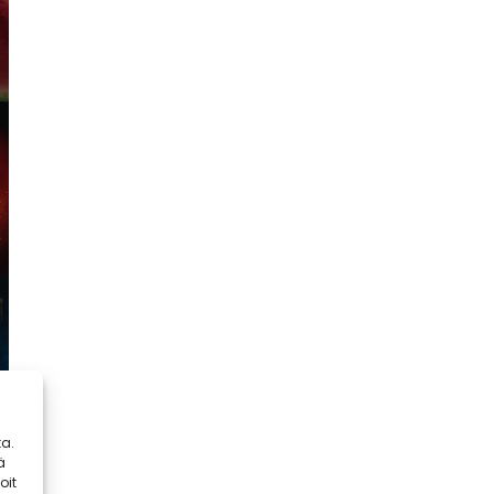
a.
ä
oit