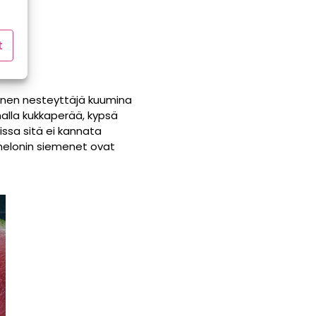
t
ainen nesteyttäjä kuumina
alla kukkaperää, kypsä
ssa sitä ei kannata
imelonin siemenet ovat