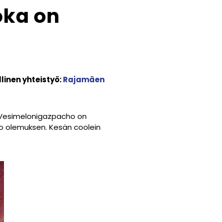
oka on
linen yhteistyö:
Rajamäen
ä. Vesimelonigazpacho on
oko olemuksen. Kesän coolein