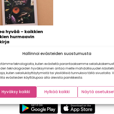
ea hyvää – kaikkien
kien hurmaavin
kirja
 hyvää -ruokakirja Haluaisitko
Hallinnoi evästeiden suostumusta
erkullista ja hyvää tekevää
vuoden jokaisena
ytämme teknologioita, kuten evästeitä parantaaksemme selailukokemust
tena? Olemme...
iden teknologioiden hyväksyminen antaa meille mahdollisuuden käsitell
toja, kuten selailukäyttäytymistä tai yksilöllisiä tunnuksia tällä sivustolla. V
lita evästeiden käyttölupaa alla olevista painikkeista.
Hyväksy kaikki
Hylkää kaikki
Näytä asetukse