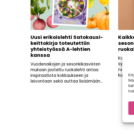
Uusi erikoislehti Satokausi-
Kaikk
keittokirja toteutettiin
seson
yhteistyössä A-lehtien
ruoka
kanssa
Kaikkea
syödä h
Vuodenaikojen ja sesonkikasvisten
ruokaa 
mukaan jaoteltu ruokalehti antaa
Kä
kuukau
inspiraatiota kokkaukseen ja
Nä
leivontaan sekä auttaa lisäämään...
tie
hal