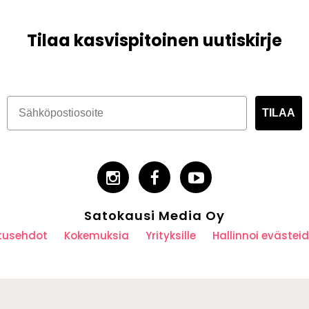
Tilaa kasvispitoinen uutiskirje
TILAA
Satokausi Media Oy
utusehdot
Kokemuksia
Yrityksille
Hallinnoi eväste