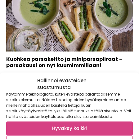
Kuohkea parsakeitto ja miniparsapiiraat –
parsakausi on nyt kuumimmillaan!
Kaupallinen yhteistyö: Winestate Vihreiden ja valkoisten
Hallinnoi evästeiden
parsanippujen ilmestyminen kaupan hyllyille on varma
kevään...
suostumusta
Käytämme teknologioita, kuten evästeitä parantaaksemme
selailukokemusta. Näiden teknologioiden hyväksyminen antaa
meille mahdollisuuden käsitellä tietoja, kuten
selailukäyttäytymistä tai yksilöllisiä tunnuksia tällä sivustolla. Voit
hallita evästeiden käyttölupaa alla olevista painikkeista.
Hyväksy kaikki