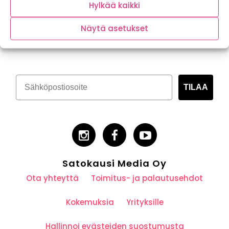
Hylkää kaikki
Näytä asetukset
Tilaa kasvispitoinen uutiskirje
TILAA
Satokausi Media Oy
Ota yhteyttä
Toimitus- ja palautusehdot
Kokemuksia
Yrityksille
Hallinnoi evästeiden suostumusta