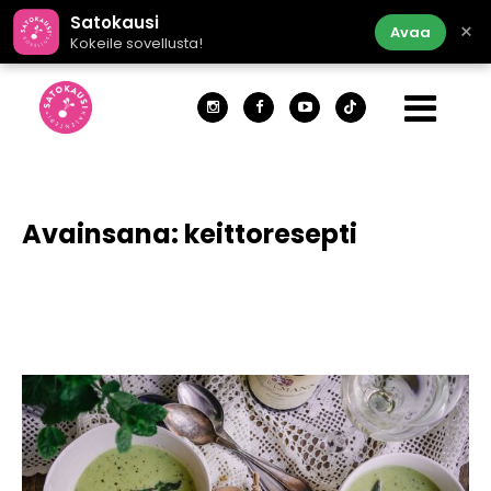
Satokausi
×
Avaa
Kokeile sovellusta!
Avainsana:
keittoresepti