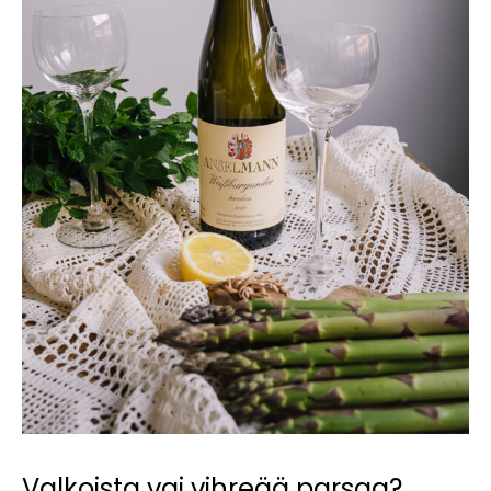
Valkoista vai vihreää parsaa?