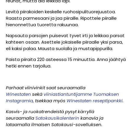
reunat, mutta älä leikkaa läpi.
Levitä piirakoiden keskelle ruohosipulituorejuustoa.
Raasta parmesaani ja jaa piiraille. Ripottele piiraille
hienonnettua tuoretta rakuunaa.
Napsauta parsojen puisevat tyvet irti ja leikkaa parsat
kahteen osaan. Asettele jokaiselle piiraalle yksi parsa,
eli kaksi palaa. Mausta suolalla ja mustapippurilla.
Paista piiraita 220 asteessa 15 minuuttia. Anna jäähtyä
hetki ennen tarjoilua.
Parhaat viinivinkit saat seuraamalla
Winestaten
sekä
viiniastiantuntijamme Tuomaksen
Instagramia
, tsekkaa myös
Winestaten reseptipankki
.
Kasvis- ja ruokatrendeistä pysyt kärryllä
seuraamalla
Satokausikalenterin
kanavia ja
lataamalla ilmaisen Satokausi-sovelluksen.