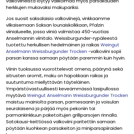
valkoviineistä löytyy valikoimaa myös parsakauden
herkkujen mukavaksi makupariksi.
Jos suosit saksalaisia valkoviinejä, vinkkaamme
vilkaisemaan Saksan lounaiskolkkaan, Pfalzin
viinialueelle, jossa viiniä valmistaa 450-vuotias
Anselmannin viinitalo. Weissburgunder-rypäleestä
tuotettu herkullisen hedelmäinen ja raikas
Weingut
Anselmann Weissburgunder Trocken
-valkoviini sopii
parsan kanssa samaan pöytään paremmin kuin hyvin.
Viinin tuoksussa vuorottelevat omena, päärynä sekä
sitrusten aromit, maku on hapokkaan raikas ja
suutuntuma miellyttävän täyteläinen.
Ympäristövastuullisesti keveämmässä lasipullossa
myytävä
Weingut Anselmann Weissburgunder Trocken
maistuu mainiolta parsan, parmesaanin ja voisulan
seuralaisena ja pärjää myös pekoniin tai
parmankinkkuun paketoitujen grilliparsojen rinnalla.
Satokausi-keittiössä valkoviini paritettiin samaan
pöytään kuohkean parsakeiton ja miniparsapiiraiden