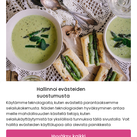
Hallinnoi evästeiden
suostumusta
Käytämme teknologioita, kuten evästeitä parantaaksemme
selailukokemusta. Näiden teknologioiden hyväksyminen antaa
meille mahdollisuuden käsitellä tietoja, kuten
selailukäyttäytymistä tai yksilöllisiä tunnuksia tällä sivustolla. Voit
Kuohkea parsakeitto ja
hallita evästeiden käyttölupaa alla olevista painikkeista.
miniparsapiiraat
Hyväksy kaikki