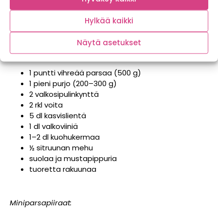
Neljälle
Hylkää kaikki
Näytä asetukset
Parsakeitto:
1 puntti vihreää parsaa (500 g)
1 pieni purjo (200–300 g)
2 valkosipulinkynttä
2 rkl voita
5 dl kasvislientä
1 dl valkoviiniä
1–2 dl kuohukermaa
½ sitruunan mehu
suolaa ja mustapippuria
tuoretta rakuunaa
Miniparsapiiraat: