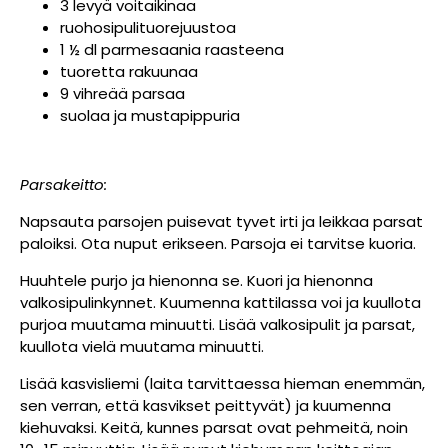
3 levyä voitaikinaa
ruohosipulituorejuustoa
1 ½ dl parmesaania raasteena
tuoretta rakuunaa
9 vihreää parsaa
suolaa ja mustapippuria
Parsakeitto:
Napsauta parsojen puisevat tyvet irti ja leikkaa parsat
paloiksi. Ota nuput erikseen. Parsoja ei tarvitse kuoria.
Huuhtele purjo ja hienonna se. Kuori ja hienonna
valkosipulinkynnet. Kuumenna kattilassa voi ja kuullota
purjoa muutama minuutti. Lisää valkosipulit ja parsat,
kuullota vielä muutama minuutti.
Lisää kasvisliemi (laita tarvittaessa hieman enemmän,
sen verran, että kasvikset peittyvät) ja kuumenna
kiehuvaksi. Keitä, kunnes parsat ovat pehmeitä, noin