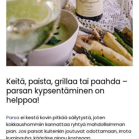
Keitä, paista, grillaa tai paahda –
parsan kypsentäminen on
helppoa!
Parsa
ei kestä kovin pitkää säilytystä, joten
kokkaushommiin kannattaa ryhtyä mahdollisimman
pian. Jos parsat kuitenkin joutuvat odottamaan, irrota
kuminauha, kääräise nippu kosteaan