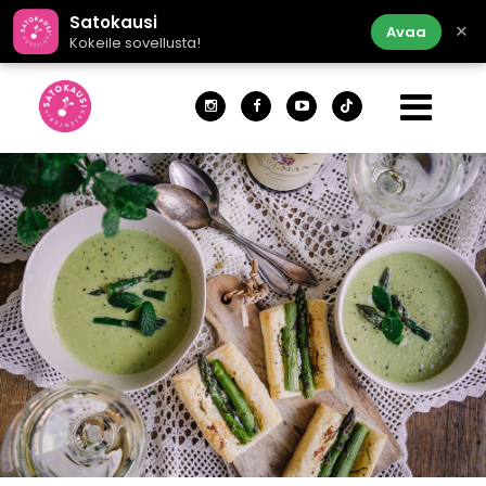
Satokausi
×
Avaa
Kokeile sovellusta!