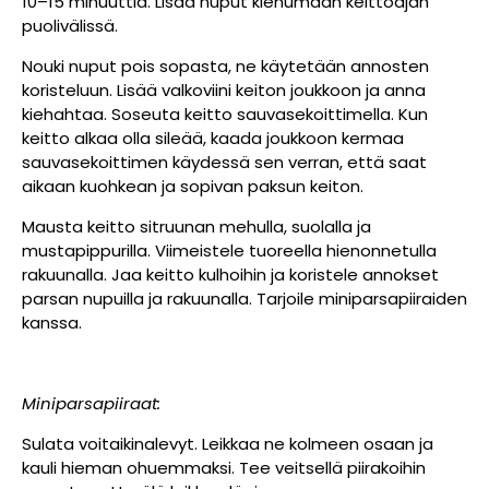
10–15 minuuttia. Lisää nuput kiehumaan keittoajan
puolivälissä.
Nouki nuput pois sopasta, ne käytetään annosten
koristeluun. Lisää valkoviini keiton joukkoon ja anna
kiehahtaa. Soseuta keitto sauvasekoittimella. Kun
keitto alkaa olla sileää, kaada joukkoon kermaa
sauvasekoittimen käydessä sen verran, että saat
aikaan kuohkean ja sopivan paksun keiton.
Mausta keitto sitruunan mehulla, suolalla ja
mustapippurilla. Viimeistele tuoreella hienonnetulla
rakuunalla. Jaa keitto kulhoihin ja koristele annokset
parsan nupuilla ja rakuunalla. Tarjoile miniparsapiiraiden
kanssa.
Miniparsapiiraat:
Sulata voitaikinalevyt. Leikkaa ne kolmeen osaan ja
kauli hieman ohuemmaksi. Tee veitsellä piirakoihin