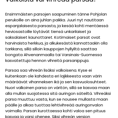
Ensimmäisten parsojen saapuminen tänne Pohjolan
perukoille on aina juhlan paikka. Juuri nyt nautitaan
espanjalaisesta parsasta, ja kesää kohti mentäessä
heviosastoille löytävät tiensä unkarilaiset ja
saksalaiset kaunottaret. Kotimaiset parsat ovat
harvinaista herkkua, ja alkukesästä kannattaakin olla
tarkkana, sillä silloin kauppojen hyllyiltä saattaa
bongata Ahvenanmaalla tai Varsinais-Suomessa
kasvatettuja hennon vihreitä parsanippuja.
Parsaa saa vihreän lisäksi valkoisena. Kyse ei
kuitenkaan ole kahdesta eri lajikkeesta vaan värin
määräävät vihanneksen ikä ja sen kasvuolosuhteet.
Nuori valkoinen parsa on väritön, sillä se kasvaa maan
alla mullan suojatessa sitä auringon säteiltä. Vihreäksi
parsa muuttuu vasta, kun se nousee mullasta maan
päälle ja alkaa tuottaa lehtivihreää auringonvalon
voimalla. Parsan kurottaessa kohti valoa sen pituus
kasvaa ja varsi ohenee. Siksi vihreän version