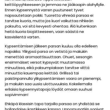
keittiöpyyhkeeseen ja jemmaa ne jääkaapin alahyllylle.
Ennen kypsennystä varren puutuneet tyvet
napsautetaan poikki. Tuoretta vihreää parsaa ei
tarvitse kuoria, mutta jos kuori vaikuttaa nihkeän
paksulta, voi sitä kevyesti ohentaa. Älä kuitenkaan
heitä kuoria biojätteeseen, vaan säästä ne
kasvislientä varten.
Kypsentämisen jälkeen parsan kuuluu olla edelleen
napakka. Ylikypsä parsa on vetistä ja makukin
menettää aromaattisuuttaan. Ohuet, sesongin
ensimmäiset versot kypsyvät muutamassa
minuutissa, eikä paksumpiakaan tarvitse viittä
minuuttia kauempaa keittää. Grillissä tai
paistinpannulla ylikypsentämisen vaara on pienempi,
ja makukin saa uusia ulottuvuuksia. Kokeilemalla
erilaisia kypsennystapoja löydät omaan suuhusi
sopivimman!
Ehkäpä klassisin tapa tarjoilla parsaa on yhdistää se
hollandaise-kastikkeen kanssa. Uppomunatkin sopivat