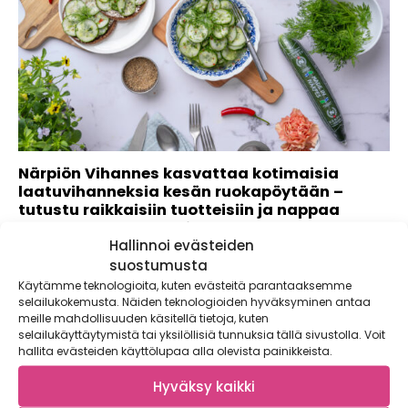
Närpiön Vihannes kasvattaa kotimaisia
laatuvihanneksia kesän ruokapöytään –
tutustu raikkaisiin tuotteisiin ja nappaa
talteen helpot reseptit
Hallinnoi evästeiden
Raikkaat, mehevät ja rouskuvat kasvikset kuuluvat
suostumusta
ehdottomasti kesän ruokapöytään – ja mikä parasta,...
Käytämme teknologioita, kuten evästeitä parantaaksemme
selailukokemusta. Näiden teknologioiden hyväksyminen antaa
meille mahdollisuuden käsitellä tietoja, kuten
selailukäyttäytymistä tai yksilöllisiä tunnuksia tällä sivustolla. Voit
hallita evästeiden käyttölupaa alla olevista painikkeista.
Hyväksy kaikki