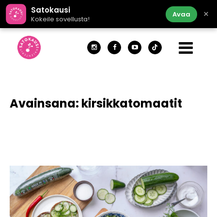
Satokausi
×
Avaa
Kokeile sovellusta!
Avainsana:
kirsikkatomaatit