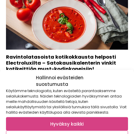
Ravintolatasoista kotikokkausta helposti
Electroluxilta – Satokausikalenterin vinkit
kotikeittiön must-kodinkoneisiin!
Hallinnoi evästeiden
Electroluxin kolmen kodinkoneen avulla kuka tahansa voi
olla oman elämänsä master chef ja kokkailla...
suostumusta
Käytämme teknologioita, kuten evästeitä parantaaksemme
selailukokemusta. Näiden teknologioiden hyväksyminen antaa
meille mahdollisuuden käsitellä tietoja, kuten
selailukäyttäytymistä tai yksilöllisiä tunnuksia tällä sivustolla. Voit
hallita evästeiden käyttölupaa alla olevista painikkeista.
Hyväksy kaikki