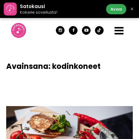
Satokausi
×
Avaa
Kokeile sovellusta!
Avainsana:
kodinkoneet