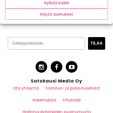
Hylkää kaikki
Näytä asetukset
Tilaa kasvispitoinen uutiskirje
TILAA
Satokausi Media Oy
Ota yhteyttä
Toimitus- ja palautusehdot
Kokemuksia
Yrityksille
Hallinnoi evästeiden suostumusta