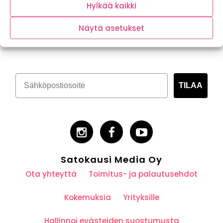
Hylkää kaikki
Näytä asetukset
Tilaa kasvispitoinen uutiskirje
TILAA
Satokausi Media Oy
Ota yhteyttä
Toimitus- ja palautusehdot
Kokemuksia
Yrityksille
Hallinnoi evästeiden suostumusta