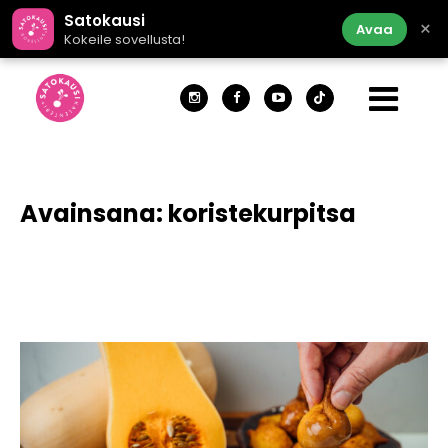
Satokausi
×
Avaa
Kokeile sovellusta!
Avainsana:
koristekurpitsa