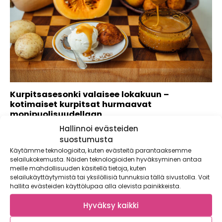
Kurpitsasesonki valaisee lokakuun –
kotimaiset kurpitsat hurmaavat
monipuolisuudellaan
Hallinnoi evästeiden
Syksyn kurpitsasesonki on parhaimmillaan – opi erottamaan
lajikkeet ja nappaa talteen herkullinen resepti! Kotimaisten...
suostumusta
Käytämme teknologioita, kuten evästeitä parantaaksemme
selailukokemusta. Näiden teknologioiden hyväksyminen antaa
meille mahdollisuuden käsitellä tietoja, kuten
selailukäyttäytymistä tai yksilöllisiä tunnuksia tällä sivustolla. Voit
hallita evästeiden käyttölupaa alla olevista painikkeista.
Hyväksy kaikki