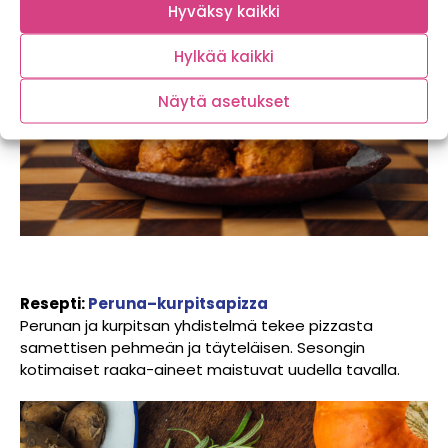
Hyväksy kaikki
Hylkää kaikki
Näytä asetukset
Resepti:
Peruna–kurpitsapizza
Perunan ja kurpitsan yhdistelmä tekee pizzasta
samettisen pehmeän ja täyteläisen. Sesongin
kotimaiset raaka-aineet maistuvat uudella tavalla.