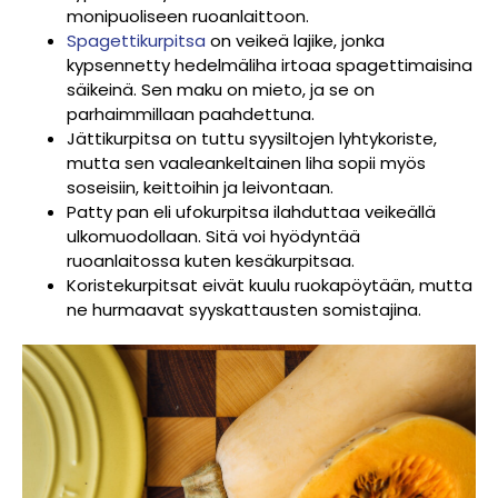
monipuoliseen ruoanlaittoon.
Spagettikurpitsa
on veikeä lajike, jonka
kypsennetty hedelmäliha irtoaa spagettimaisina
säikeinä. Sen maku on mieto, ja se on
parhaimmillaan paahdettuna.
Jättikurpitsa on tuttu syysiltojen lyhtykoriste,
mutta sen vaaleankeltainen liha sopii myös
soseisiin, keittoihin ja leivontaan.
Patty pan eli ufokurpitsa ilahduttaa veikeällä
ulkomuodollaan. Sitä voi hyödyntää
ruoanlaitossa kuten kesäkurpitsaa.
Koristekurpitsat eivät kuulu ruokapöytään, mutta
ne hurmaavat syyskattausten somistajina.