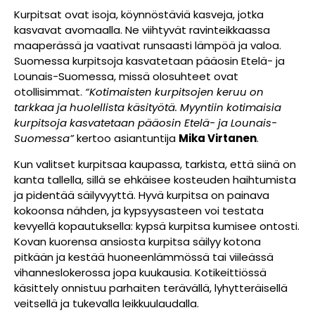
Kurpitsat ovat isoja, köynnöstäviä kasveja, jotka
kasvavat avomaalla. Ne viihtyvät ravinteikkaassa
maaperässä ja vaativat runsaasti lämpöä ja valoa.
Suomessa kurpitsoja kasvatetaan pääosin Etelä- ja
Lounais-Suomessa, missä olosuhteet ovat
otollisimmat.
“Kotimaisten kurpitsojen keruu on
tarkkaa ja huolellista käsityötä. Myyntiin kotimaisia
kurpitsoja kasvatetaan pääosin Etelä- ja Lounais-
Suomessa”
kertoo asiantuntija
Mika Virtanen
.
Kun valitset kurpitsaa kaupassa, tarkista, että siinä on
kanta tallella, sillä se ehkäisee kosteuden haihtumista
ja pidentää säilyvyyttä. Hyvä kurpitsa on painava
kokoonsa nähden, ja kypsyysasteen voi testata
kevyellä kopautuksella: kypsä kurpitsa kumisee ontosti.
Kovan kuorensa ansiosta kurpitsa säilyy kotona
pitkään ja kestää huoneenlämmössä tai viileässä
vihanneslokerossa jopa kuukausia. Kotikeittiössä
käsittely onnistuu parhaiten terävällä, lyhytteräisellä
veitsellä ja tukevalla leikkuulaudalla.