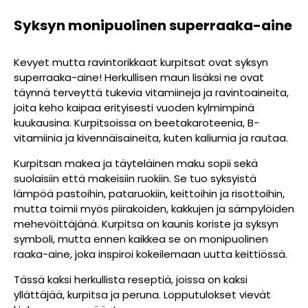
Syksyn monipuolinen superraaka-aine
Kevyet mutta ravintorikkaat kurpitsat ovat syksyn
superraaka-aine! Herkullisen maun lisäksi ne ovat
täynnä terveyttä tukevia vitamiineja ja ravintoaineita,
joita keho kaipaa erityisesti vuoden kylmimpinä
kuukausina. Kurpitsoissa on beetakaroteenia, B-
vitamiinia ja kivennäisaineita, kuten kaliumia ja rautaa.
Kurpitsan makea ja täyteläinen maku sopii sekä
suolaisiin että makeisiin ruokiin. Se tuo syksyistä
lämpöä pastoihin, pataruokiin, keittoihin ja risottoihin,
mutta toimii myös piirakoiden, kakkujen ja sämpylöiden
mehevöittäjänä. Kurpitsa on kaunis koriste ja syksyn
symboli, mutta ennen kaikkea se on monipuolinen
raaka-aine, joka inspiroi kokeilemaan uutta keittiössä.
Tässä kaksi herkullista reseptiä, joissa on kaksi
yllättäjää, kurpitsa ja peruna. Lopputulokset vievät