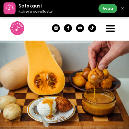
Satokausi
×
Avaa
Kokeile sovellusta!