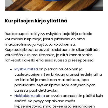
Kurpitsojen kirjo yllättää
Ruokakaupoista löytyy nykyään laaja kirjo erilaisia
kotimaisia kurpitsoja, joista jokaisella on oma
makuprofiilinsa ja käyttötarkoituksensa.
Kurpitsalajikkeet eroavat toisistaan niin ulkonäöltään,
väreiltään kuin mauiltaankin, ja niitä kannattaakin
rohkeasti kokeilla erilaisissa ruoissa ja resepteissä.
Myskikurpitsa
on pisaran muotoinen ja
vaaleakuorinen. Sen kirkkaan oranssi hedelmäliha
on kiinteää ja maultaan makeahkoa, jopa
pähkinäistä. Myskikurpitsa sopii erityisen hyvin
uunissa paahdettavaksi.
Hokkaidokurpitsa
on syvän oranssi niin päältä kuin
sisältä. Se pysyy napakkana myös
kypsennettynä, mikä tekee siitä erinomaisen