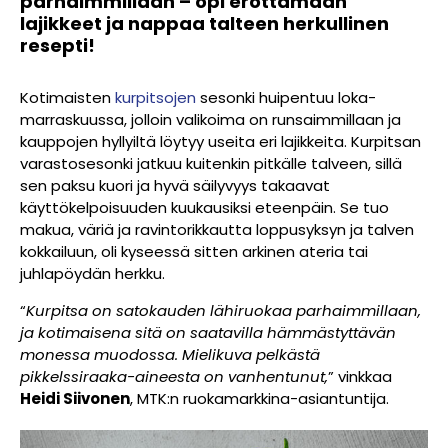
parhaimmillaan – opi erottamaan
lajikkeet ja nappaa talteen herkullinen
resepti!
Kotimaisten
kurpitsojen
sesonki huipentuu loka-
marraskuussa, jolloin valikoima on runsaimmillaan ja
kauppojen hyllyiltä löytyy useita eri lajikkeita. Kurpitsan
varastosesonki jatkuu kuitenkin pitkälle talveen, sillä
sen paksu kuori ja hyvä säilyvyys takaavat
käyttökelpoisuuden kuukausiksi eteenpäin. Se tuo
makua, väriä ja ravintorikkautta loppusyksyn ja talven
kokkailuun, oli kyseessä sitten arkinen ateria tai
juhlapöydän herkku.
“
Kurpitsa on satokauden lähiruokaa parhaimmillaan,
ja kotimaisena sitä on saatavilla hämmästyttävän
monessa muodossa. Mielikuva pelkästä
pikkelssiraaka-aineesta on vanhentunut,
” vinkkaa
Heidi Siivonen
, MTK:n ruokamarkkina-asiantuntija.