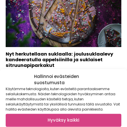
Nyt herkutellaan suklaalla: joulusuklaalevy
kandeeratulla appelsiinilla ja suklaiset
sitruunapiparkakut
Kaupallinen yhteistyö: Dr. Oetker Suklaa on joulukauden
Hallinnoi evästeiden
suosikkiherkku. Kun suklaa yhdistetään sesongin
suostumusta
sitrushedelmiin,...
Käytämme teknologioita, kuten evästeitä parantaaksemme
selailukokemusta. Näiden teknologioiden hyväksyminen antaa
meille mahdollisuuden käsitellä tietoja, kuten
selailukäyttäytymistä tai yksilöllisiä tunnuksia tällä sivustolla. Voit
hallita evästeiden käyttölupaa alla olevista painikkeista.
Hyväksy kaikki