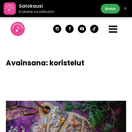
Satokausi
×
Avaa
Kokeile sovellusta!
Avainsana:
koristelut