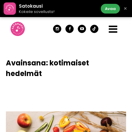
Satokausi
×
Avaa
Kokeile sovellusta!
Avainsana:
kotimaiset
hedelmät