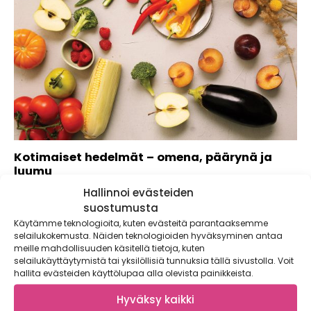
Kotimaiset hedelmät – omena, päärynä ja
luumu
Hallinnoi evästeiden
Kotimaiset hedelmät, omena, päärynä ja luumu tarjoavat
makua ja monipuolisuutta ruokapöytään. Nyt tutustutaan
suostumusta
yleisimpiin...
Käytämme teknologioita, kuten evästeitä parantaaksemme
selailukokemusta. Näiden teknologioiden hyväksyminen antaa
meille mahdollisuuden käsitellä tietoja, kuten
selailukäyttäytymistä tai yksilöllisiä tunnuksia tällä sivustolla. Voit
hallita evästeiden käyttölupaa alla olevista painikkeista.
Hyväksy kaikki