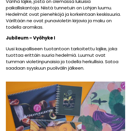
Vanha lajike, josta on olemassa lukuisia
paikalliskantoja. Niistä tunnetuin on Lohjan luumu.
Hedelmät ovat pienehköjä ja korkeintaan keskisuuria.
Väriltään ne ovat punavioletin kirjavia ja maku on
todella aromikas.
Jubileum – Vyöhyke I
Uusi kaupalliseen tuotantoon tarkoitettu lajike, joka
tuottaa erittäin suuria hedelmiä. Luumut ovat
tumman violetinpunaisia ja todella herkullisia. Satoa
saadaan syyskuun puolivälin jälkeen.