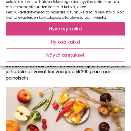
selailukokemusta. Näiden teknologioiden hyväksyminen antaa
Hedelmä on klassisen päärynän muotoinen, ja
meille mahdollisuuden käsitellä tietoja, kuten
maultaan erinomainen. Tohtorin Päärynä on
selailukäyttäytymistä tai yksilöllisiä tunnuksia tällä sivustolla. Voit
menestynyt kotimaisten päärynöiden
hallita evästeiden käyttölupaa alla olevista painikkeista.
makuvertailuissa hyvin.
Hyväksy kaikki
Flemish Beauty – Vyöhyke I
Hylkää kaikki
Erittäin vanha, kaunis ja suurikokoinen lajike. Kuori on
punertavanruskea, ja maku on todella herkullinen.
Näytä asetukset
Hedelmät kypsyvät myöhään syyskuussa. Flemish
Beautyä pidetään Suomen arvokkaimpana päärynänä,
ja hedelmät voivat kasvaa jopa yli 200 gramman
painoiseksi.