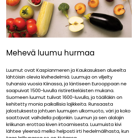
Mehevä luumu hurmaa
Luumut ovat Kaspianmeren ja Kaukasuksen alueelta
lähtöisin olevia kivihedelmiä. Luumuja on viljelty
tuhansia vuosia Kiinassa, ja läntiseen Eurooppaan ne
saapuivat 1500-luvulla ristiretkeläisten mukana.
Suomeen luumut tulivat 1600-luvulla, ja täälläkin on
kehitetty monia paikallisia lajikkeita. Runsaasta
jalostuksesta johtuen luumujen ulkomuoto, väri ja koko
saattavat vaihdella paljonkin. Luumun ja sen alalajin
kriikunan erottaa kiven irtoamisesta. Luumuista kivi
lähtee yleensä melko helposti irti hedelmälihasta, kun
taas kriikunassa se on tiukassa.