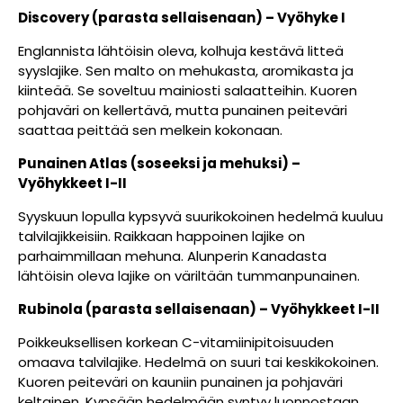
Discovery (parasta sellaisenaan) – Vyöhyke I
Englannista lähtöisin oleva, kolhuja kestävä litteä
syyslajike. Sen malto on mehukasta, aromikasta ja
kiinteää. Se soveltuu mainiosti salaatteihin. Kuoren
pohjaväri on kellertävä, mutta punainen peiteväri
saattaa peittää sen melkein kokonaan.
Punainen Atlas (soseeksi ja mehuksi) –
Vyöhykkeet I-II
Syyskuun lopulla kypsyvä suurikokoinen hedelmä kuuluu
talvilajikkeisiin. Raikkaan happoinen lajike on
parhaimmillaan mehuna. Alunperin Kanadasta
lähtöisin oleva lajike on väriltään tummanpunainen.
Rubinola (parasta sellaisenaan) – Vyöhykkeet I-II
Poikkeuksellisen korkean C-vitamiinipitoisuuden
omaava talvilajike. Hedelmä on suuri tai keskikokoinen.
Kuoren peiteväri on kauniin punainen ja pohjaväri
keltainen. Kypsään hedelmään syntyy luonnostaan