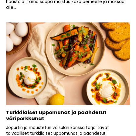
haastaja! Tämä soppa maistuu koko perheelle ja maksaa
alle...
Turkkilaiset uppomunat ja paahdetut
väriporkkanat
Jogurtin ja maustetun voisulan kanssa tarjoiltavat
taivaalliset turkkilaiset uppomunat ja paahdetut