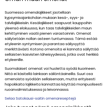
Suomessa omenalajikkeet jaotellaan
kypsymisajankohdan mukaan kesä-, syys- ja
talvilajikkeisiin. Kesälajikkeet saapuvat kauppoihin
yleensä elokuussa, kun taas talvilajikkeiden maun
kehittyminen vaatii pienen varastoinnin. Omenat
säilytetään nollan asteen tuntumassa. Tämä estää
etyleenin syntymisen ja parantaa säilyvyyttä
merkittävästi. Kotona omenoita ei kannata säilyttää
sellaisten kasvisten läheisyydessä, jotka ovat herkkiä
etyleenille.
Suomalaiset omenat voi huoletta syödä kuorineen.
Niitä ei käsitellä lainkaan säilöntäaineilla. Suuri osa
omenoista syödään sellaisenaan, mutta erityisesti
hapokkaita lajikkeita kannattaa käyttää monipuolisesti
ruoanvalmistuksessa ja leivonnassa.
Selaa Satokausi-saitin omenareseptejä