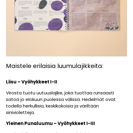
Maistele erilaisia luumulajikkeita:
Liisu – Vyöhykkeet I-II
Virosta tuotu uutuuslajike, joka tuottaa runsaasti
satoa jo elokuun puolessa välissä. Hedelmät ovat
todella herkullisia, keskikokoisia ja väriltään
sinivioletteja.
Yleinen Punaluumu – Vyöhykkeet I-III