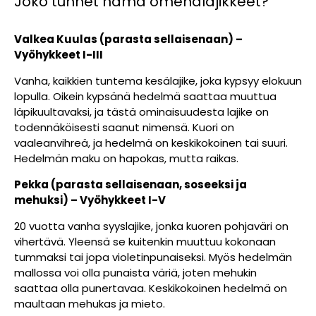
Joko tunnet nämä omenalajikkeet?
Valkea Kuulas (parasta sellaisenaan) –
Vyöhykkeet I-III
Vanha, kaikkien tuntema kesälajike, joka kypsyy elokuun
lopulla. Oikein kypsänä hedelmä saattaa muuttua
läpikuultavaksi, ja tästä ominaisuudesta lajike on
todennäköisesti saanut nimensä. Kuori on
vaaleanvihreä, ja hedelmä on keskikokoinen tai suuri.
Hedelmän maku on hapokas, mutta raikas.
Pekka (parasta sellaisenaan, soseeksi ja
mehuksi) – Vyöhykkeet I-V
20 vuotta vanha syyslajike, jonka kuoren pohjaväri on
vihertävä. Yleensä se kuitenkin muuttuu kokonaan
tummaksi tai jopa violetinpunaiseksi. Myös hedelmän
mallossa voi olla punaista väriä, joten mehukin
saattaa olla punertavaa. Keskikokoinen hedelmä on
maultaan mehukas ja mieto.