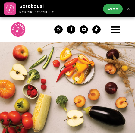
Satokausi
×
Avaa
Kokeile sovellusta!