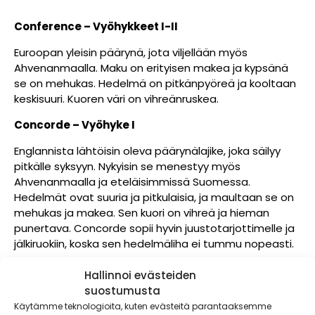
Conference – Vyöhykkeet I-II
Euroopan yleisin päärynä, jota viljellään myös
Ahvenanmaalla. Maku on erityisen makea ja kypsänä
se on mehukas. Hedelmä on pitkänpyöreä ja kooltaan
keskisuuri. Kuoren väri on vihreänruskea.
Concorde – Vyöhyke I
Englannista lähtöisin oleva päärynälajike, joka säilyy
pitkälle syksyyn. Nykyisin se menestyy myös
Ahvenanmaalla ja eteläisimmissä Suomessa.
Hedelmät ovat suuria ja pitkulaisia, ja maultaan se on
mehukas ja makea. Sen kuori on vihreä ja hieman
punertava. Concorde sopii hyvin juustotarjottimelle ja
jälkiruokiin, koska sen hedelmäliha ei tummu nopeasti.
Tohtorin Päärynä – Vyöhyke I
Hallinnoi evästeiden
suostumusta
Vanha suomalainen maatiaislajike, jonka hedelmät
Käytämme teknologioita, kuten evästeitä parantaaksemme
ovat kellertävänvihreitä. Sato kypsyy syyskuussa.