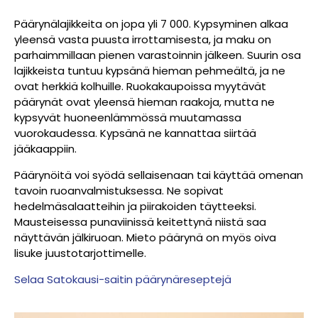
Päärynälajikkeita on jopa yli 7 000. Kypsyminen alkaa
yleensä vasta puusta irrottamisesta, ja maku on
parhaimmillaan pienen varastoinnin jälkeen. Suurin osa
lajikkeista tuntuu kypsänä hieman pehmeältä, ja ne
ovat herkkiä kolhuille. Ruokakaupoissa myytävät
päärynät ovat yleensä hieman raakoja, mutta ne
kypsyvät huoneenlämmössä muutamassa
vuorokaudessa. Kypsänä ne kannattaa siirtää
jääkaappiin.
Päärynöitä voi syödä sellaisenaan tai käyttää omenan
tavoin ruoanvalmistuksessa. Ne sopivat
hedelmäsalaatteihin ja piirakoiden täytteeksi.
Mausteisessa punaviinissä keitettynä niistä saa
näyttävän jälkiruoan. Mieto päärynä on myös oiva
lisuke juustotarjottimelle.
Selaa Satokausi-saitin päärynäreseptejä