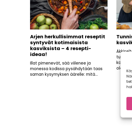
Arjen herkullisimmat reseptit
Tunni
syntyvät kotimaisista
kasvi
kasviksista – 4 resepti-
Äkkiselt
ideaa!
tunnista
kasvisk
Illat pimenevät, sää viilenee ja
ole...
monessa kodissa pysähdytään taas
Kä
saman kysymyksen äärelle: mitä...
Nä
tie
hal