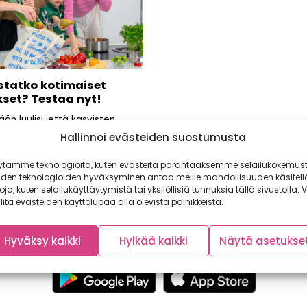
statko kotimaiset
kset? Testaa nyt!
ään luulisi, että kasvisten
minen on lasten leikkiä! Kaikki
Hallinnoi evästeiden suostumusta
averit eivät kuitenkaan aina
ytämme teknologioita, kuten evästeitä parantaaksemme selailukokemust
iden teknologioiden hyväksyminen antaa meille mahdollisuuden käsitell
toja, kuten selailukäyttäytymistä tai yksilöllisiä tunnuksia tällä sivustolla. V
lita evästeiden käyttölupaa alla olevista painikkeista.
Hyväksy kaikki
Hylkää kaikki
Näytä asetukse