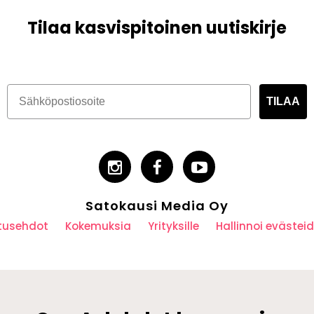
Tilaa kasvispitoinen uutiskirje
TILAA
Satokausi Media Oy
utusehdot
Kokemuksia
Yrityksille
Hallinnoi eväste