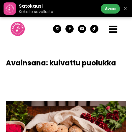
Satokausi
×
Avaa
Kokeile sovellusta!
Avainsana:
kuivattu puolukka