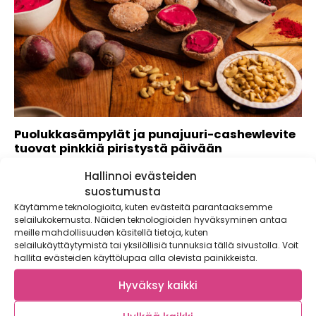
Puolukkasämpylät ja punajuuri-cashewlevite
tuovat pinkkiä piristystä päivään
Tuleeko sinun syötyä kourallinen marjoja päivässä? Melko
Hallinnoi evästeiden
harvalla tulee, vaikka pohjoisten metsien oma superruoka...
suostumusta
Käytämme teknologioita, kuten evästeitä parantaaksemme
selailukokemusta. Näiden teknologioiden hyväksyminen antaa
meille mahdollisuuden käsitellä tietoja, kuten
selailukäyttäytymistä tai yksilöllisiä tunnuksia tällä sivustolla. Voit
hallita evästeiden käyttölupaa alla olevista painikkeista.
Hyväksy kaikki