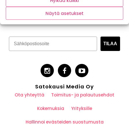
Hylkää kaikki
Tilaa kasvispitoinen uutiskirje
Näytä asetukset
TILAA
Satokausi Media Oy
Ota yhteyttä
Toimitus- ja palautusehdot
Kokemuksia
Yrityksille
Hallinnoi evästeiden suostumusta