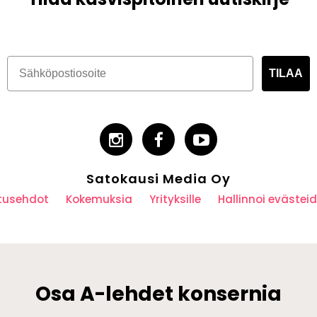
TILAA
Satokausi Media Oy
utusehdot
Kokemuksia
Yrityksille
Hallinnoi eväste
Osa A-lehdet konsernia