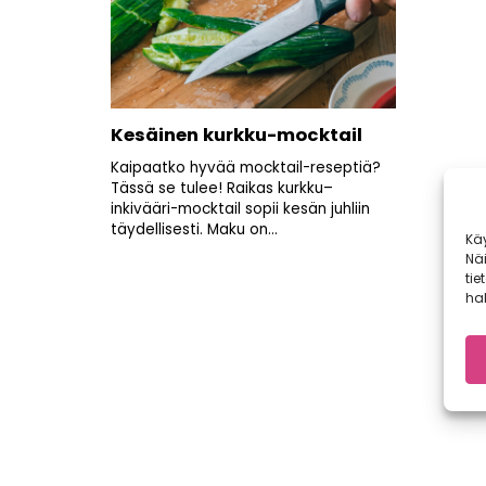
Kesäinen kurkku-mocktail
Kaipaatko hyvää mocktail-reseptiä?
Tässä se tulee! Raikas kurkku–
inkivääri-mocktail sopii kesän juhliin
täydellisesti. Maku on...
Kä
Nä
tie
hal