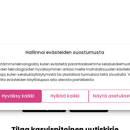
Hallinnoi evästeiden suostumusta
ytämme teknologioita, kuten evästeitä parantaaksemme selailukokemust
iden teknologioiden hyväksyminen antaa meille mahdollisuuden käsitell
toja, kuten selailukäyttäytymistä tai yksilöllisiä tunnuksia tällä sivustolla. V
lita evästeiden käyttölupaa alla olevista painikkeista.
Hyväksy kaikki
Hylkää kaikki
Näytä asetukse
Tilaa kasvispitoinen uutiskirje