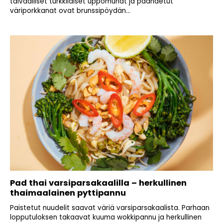
taivaalliset turkkilaiset uppomunat ja paahdetut
väriporkkanat ovat brunssipöydän...
Pad thai varsiparsakaalilla – herkullinen
thaimaalainen pyttipannu
Paistetut nuudelit saavat väriä varsiparsakaalista. Parhaan
lopputuloksen takaavat kuuma wokkipannu ja herkullinen