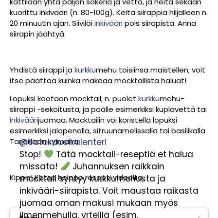
kattilaan yhtä paljon sokeria ja vettä, ja heitä sekaan
kuorittu inkivääri (n. 80-100g). Keitä siirappia hiljalleen n.
20 minuutin ajan. Siivilöi
inkivääri
pois siirapista. Anna
siirapin jäähtyä.
Yhdistä siirappi ja
kurkku
mehu toisiinsa maistellen; voit
itse päättää kuinka makeaa mocktailista haluat!
Lopuksi kootaan mocktail; n. puolet
kurkku
mehu-
siirappi -sekoitusta, ja päälle esimerkiksi kuplavettä tai
inkivääri
juomaa. Mocktailin voi koristella lopuksi
esimerkiksi jalapenolla, sitruunamelissalla tai basilikalla.
@satokausikalenteri
Tarjoillaan kylmänä.
Stop!
Tätä mocktail-reseptiä et halua
missata!
Juhannuksen raikkain
Kippis! Katso helppo resepti videolta.
mocktail syntyy kurkkumehusta ja
inkivääri-siirapista. Voit maustaa raikasta
juomaa oman makusi mukaan myös
limenmehulla, yrteillä (esim.