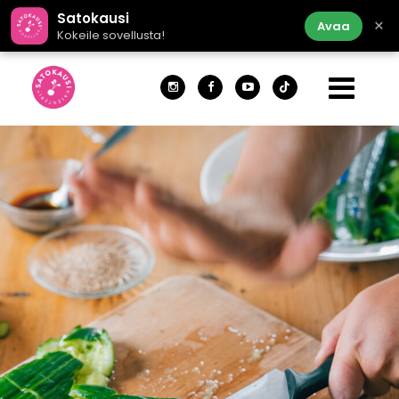
Satokausi
×
Avaa
Kokeile sovellusta!