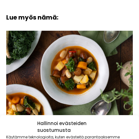
Lue myös nämä:
Chorizo-papukeitto – lämmittävä keitto
Hallinnoi evästeiden
viileisiin iltoihin
suostumusta
Käytämme teknologioita, kuten evästeitä parantaaksemme
Lämmittävä chorizo-papukeitto on perinteisen nakkikeiton