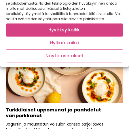
selailukokemusta. Näiden teknologioiden hyväksyminen antaa
haastaja! Tämä soppa maistuu koko perheelle ja maksaa
meille mahdollisuuden käsitellä tietoja, kuten
alle...
selailukäyttäytymistä tai yksilöllisiä tunnuksia tällä sivustolla. Voit
hallita evästeiden käyttölupaa alla olevista painikkeista.
Hyväksy kaikki
Hylkää kaikki
Näytä asetukset
Turkkilaiset uppomunat ja paahdetut
väriporkkanat
Jogurtin ja maustetun voisulan kanssa tarjoiltavat