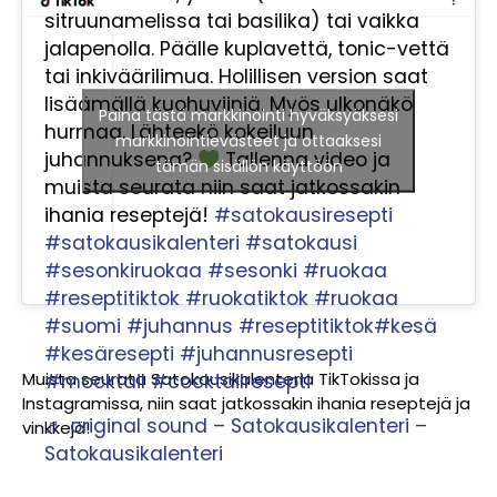
sitruunamelissa tai basilika) tai vaikka
jalapenolla. Päälle kuplavettä, tonic-vettä
tai inkiväärilimua. Holillisen version saat
lisäämällä kuohuviiniä. Myös ulkonäkö
Paina tästä markkinointi hyväksyäksesi
hurmaa. Lähteekö kokeiluun
markkinointievästeet ja ottaaksesi
juhannuksena?
Tallenna video ja
tämän sisällön käyttöön
muista seurata niin saat jatkossakin
ihania reseptejä!
#satokausiresepti
#satokausikalenteri
#satokausi
#sesonkiruokaa
#sesonki
#ruokaa
#reseptitiktok
#ruokatiktok
#ruokaa
#suomi
#juhannus
#reseptitiktok
#kesä
#kesäresepti
#juhannusresepti
Muista seurata Satokausikalenteria TikTokissa ja
#mocktail
#cocktailresepti
Instagramissa, niin saat jatkossakin ihania reseptejä ja
♬ original sound – Satokausikalenteri –
vinkkejä!
Satokausikalenteri