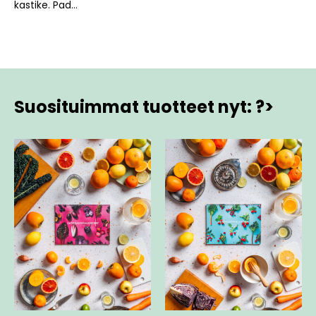
kastike. Pad...
Suosituimmat tuotteet nyt: ?>