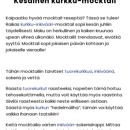
Kesäinen kurkku-mocktail
Kaipaatko hyvää mocktail-reseptiä? Tässä se tulee!
Raikas
kurkku
–
inkivääri
-mocktail sopii kesän juhliin
täydellisesti. Maku on herkullinen ja kaiken kruunaa
upean vihreä ulkonäkö. Mocktailit trendaavat, eivätkä
syyttä. Mocktail sopii jokaisen päivän kohtaan ja
jokaiselle vieraalle!
Tähän mocktailiin tarvitset
tuorekurkkua
,
inkivääriä
,
sokeria ja vettä.
Raasta
tuorekurkut
raasteeksi, nopeiten tämä hoituu
tehosekoittimella, mutta voit käyttää myös raastinta.
Siivilöi raasteesta kaikki neste erilliseen astiaan.
Säästä myös
kurkun
”hedelmäliha”; tämän voi käyttää
vaikka ihanaan tsatsikiin!
Keitä mocktailia varten
inkivääri
-sokerisiirappi. Mittaa