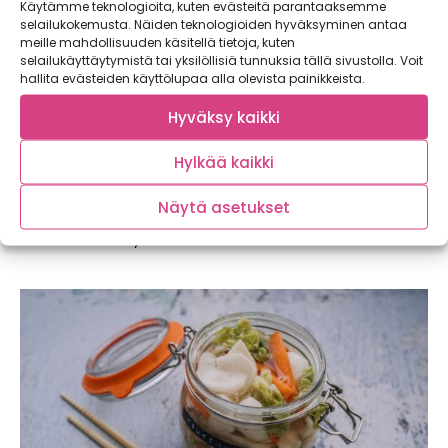
Käytämme teknologioita, kuten evästeitä parantaaksemme
selailukokemusta. Näiden teknologioiden hyväksyminen antaa
meille mahdollisuuden käsitellä tietoja, kuten
selailukäyttäytymistä tai yksilöllisiä tunnuksia tällä sivustolla. Voit
hallita evästeiden käyttölupaa alla olevista painikkeista.
Hyväksy kaikki
Hylkää kaikki
Kuitua kaurasta ja kasviksista – reseptit x2
Näytä asetukset
Kevät on luonnossa uuden kasvun ja kukoistuksen aikaa.
Olkoon se sitä myös lautasella!...