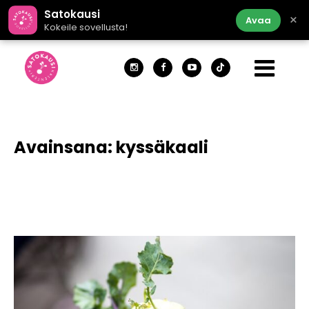
Satokausi
×
Avaa
Kokeile sovellusta!
Avainsana:
kyssäkaali