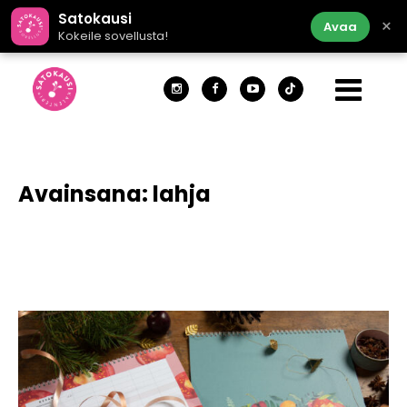
Satokausi
×
Avaa
Kokeile sovellusta!
Avainsana:
lahja