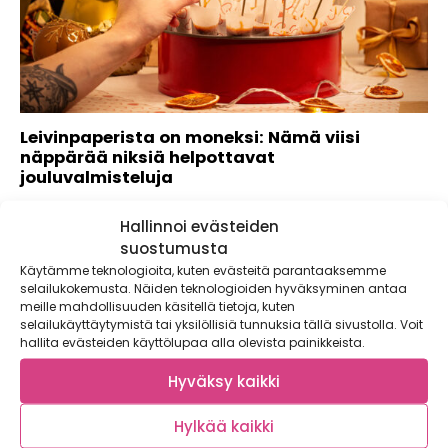
Leivinpaperista on moneksi: Nämä viisi
näppärää niksiä helpottavat
jouluvalmisteluja
Joulu on monille ennen kaikkea ruokajuhla, jota
Hallinnoi evästeiden
valmistellaan päivätolkulla. Kotikokin paras apuri on...
suostumusta
Käytämme teknologioita, kuten evästeitä parantaaksemme
selailukokemusta. Näiden teknologioiden hyväksyminen antaa
meille mahdollisuuden käsitellä tietoja, kuten
selailukäyttäytymistä tai yksilöllisiä tunnuksia tällä sivustolla. Voit
hallita evästeiden käyttölupaa alla olevista painikkeista.
Hyväksy kaikki
Hylkää kaikki