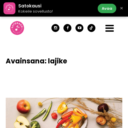
Satokausi
×
Avaa
Kokeile sovellusta!
Avainsana:
lajike