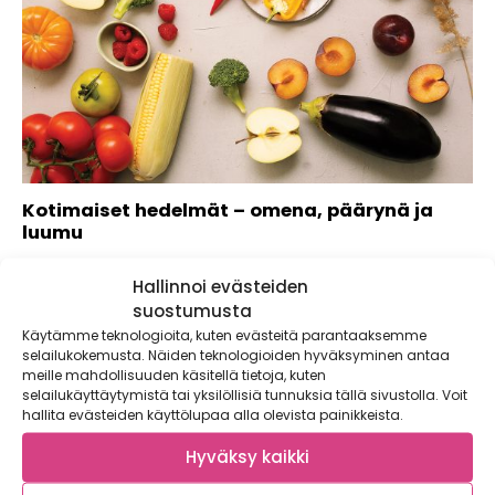
Kotimaiset hedelmät – omena, päärynä ja
luumu
Kotimaiset hedelmät, omena, päärynä ja luumu tarjoavat
Hallinnoi evästeiden
makua ja monipuolisuutta ruokapöytään. Nyt tutustutaan
yleisimpiin...
suostumusta
Käytämme teknologioita, kuten evästeitä parantaaksemme
selailukokemusta. Näiden teknologioiden hyväksyminen antaa
meille mahdollisuuden käsitellä tietoja, kuten
selailukäyttäytymistä tai yksilöllisiä tunnuksia tällä sivustolla. Voit
hallita evästeiden käyttölupaa alla olevista painikkeista.
Hyväksy kaikki