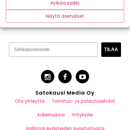
Hylkää kaikki
Näytä asetukset
Tilaa kasvispitoinen uutiskirje
TILAA
Satokausi Media Oy
Ota yhteyttä
Toimitus- ja palautusehdot
Kokemuksia
Yrityksille
Hallinnoi evästeiden suostumusta