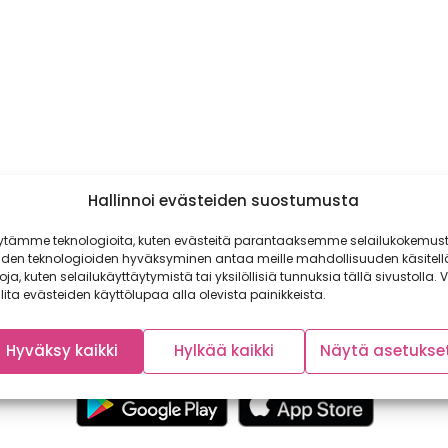
Hallinnoi evästeiden suostumusta
ytämme teknologioita, kuten evästeitä parantaaksemme selailukokemust
iden teknologioiden hyväksyminen antaa meille mahdollisuuden käsitell
toja, kuten selailukäyttäytymistä tai yksilöllisiä tunnuksia tällä sivustolla. V
lita evästeiden käyttölupaa alla olevista painikkeista.
Hyväksy kaikki
Hylkää kaikki
Näytä asetukse