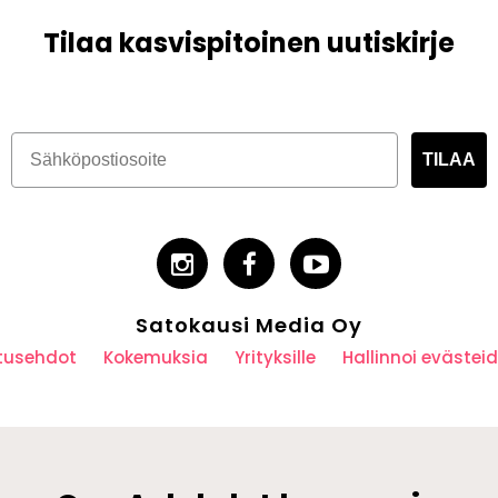
Tilaa kasvispitoinen uutiskirje
TILAA
Satokausi Media Oy
utusehdot
Kokemuksia
Yrityksille
Hallinnoi eväste