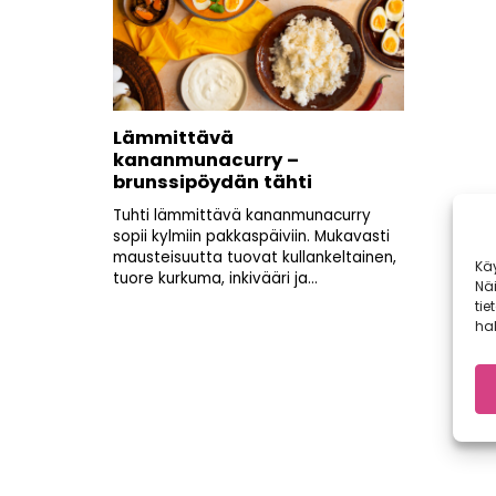
Lämmittävä
kananmunacurry –
brunssipöydän tähti
Tuhti lämmittävä kananmunacurry
sopii kylmiin pakkaspäiviin. Mukavasti
mausteisuutta tuovat kullankeltainen,
Kä
tuore kurkuma, inkivääri ja...
Nä
tie
hal