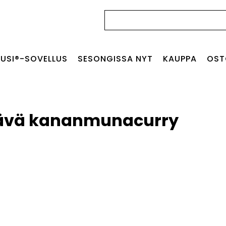
Haku:
USI®-SOVELLUS
SESONGISSA NYT
KAUPPA
OST
ävä kananmunacurry