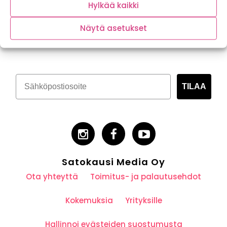
Hylkää kaikki
Näytä asetukset
Tilaa kasvispitoinen uutiskirje
TILAA
Satokausi Media Oy
Ota yhteyttä
Toimitus- ja palautusehdot
Kokemuksia
Yrityksille
Hallinnoi evästeiden suostumusta