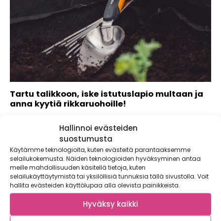
Tartu talikkoon, iske istutuslapio multaan ja
anna kyytiä rikkaruohoille!
Kasvimaalla arjen kiireet unohtuvat. Olipa kasvimaasi
Hallinnoi evästeiden
pienen parvekkeen kokoinen tai kokonaisen tontin
täyttävä...
suostumusta
Käytämme teknologioita, kuten evästeitä parantaaksemme
selailukokemusta. Näiden teknologioiden hyväksyminen antaa
meille mahdollisuuden käsitellä tietoja, kuten
selailukäyttäytymistä tai yksilöllisiä tunnuksia tällä sivustolla. Voit
hallita evästeiden käyttölupaa alla olevista painikkeista.
Hyväksy kaikki