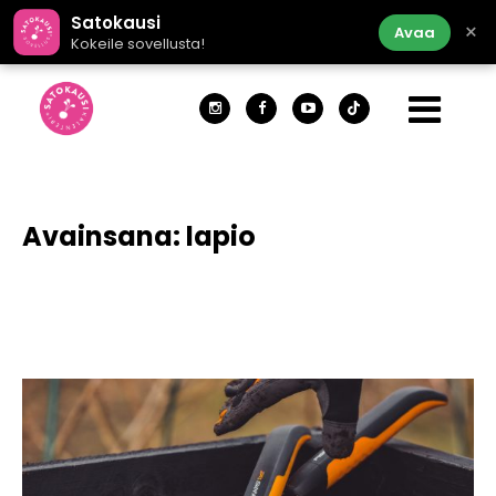
Satokausi
×
Avaa
Kokeile sovellusta!
Avainsana:
lapio