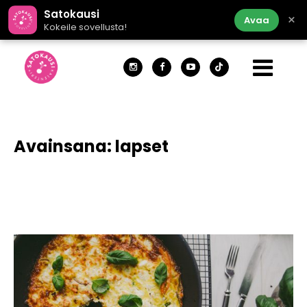
Satokausi
×
Avaa
Kokeile sovellusta!
Avainsana:
lapset