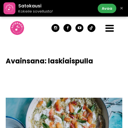
Satokausi
×
Avaa
Kokeile sovellusta!
Avainsana:
laskiaispulla