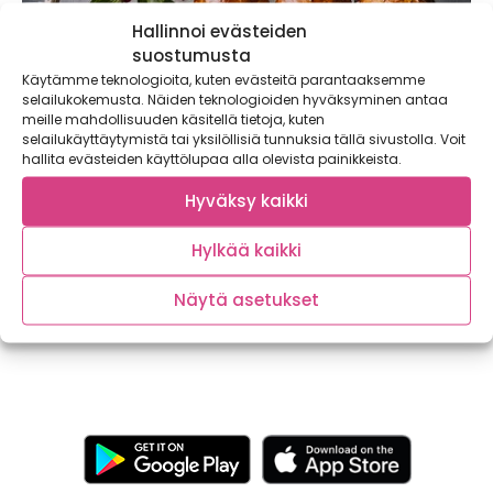
Hallinnoi evästeiden
suostumusta
Käytämme teknologioita, kuten evästeitä parantaaksemme
selailukokemusta. Näiden teknologioiden hyväksyminen antaa
meille mahdollisuuden käsitellä tietoja, kuten
selailukäyttäytymistä tai yksilöllisiä tunnuksia tällä sivustolla. Voit
hallita evästeiden käyttölupaa alla olevista painikkeista.
Laskiaisen uusi hitti: porkkanaiset
Hyväksy kaikki
laskiaispullat
Hylkää kaikki
Tänä talvena pullat mehevöitetään porkkanalla! Sievän
oranssin sävyiset porkkanapullat täytetään
kermavaahdolla ja porkkana-passionhillolla...
Näytä asetukset