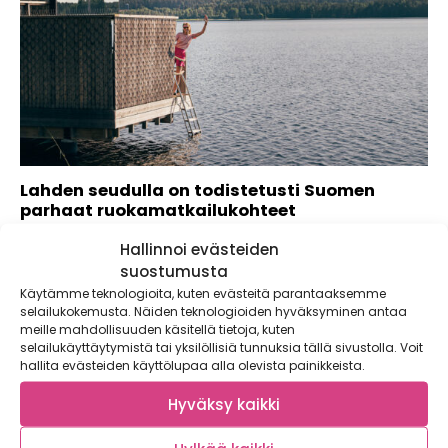
Lahden seudulla on todistetusti Suomen
parhaat ruokamatkailukohteet
Lähdimme päiväreissulle Lahden seudulle ja testasimme
Hallinnoi evästeiden
kesän 2024 parhaat ruokakohteet, joihin pääsee veneellä....
suostumusta
Käytämme teknologioita, kuten evästeitä parantaaksemme
selailukokemusta. Näiden teknologioiden hyväksyminen antaa
meille mahdollisuuden käsitellä tietoja, kuten
selailukäyttäytymistä tai yksilöllisiä tunnuksia tällä sivustolla. Voit
hallita evästeiden käyttölupaa alla olevista painikkeista.
Hyväksy kaikki