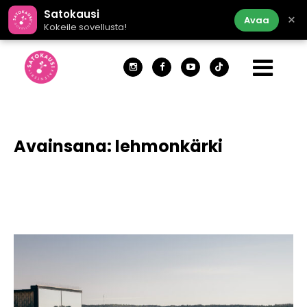
Satokausi
×
Avaa
Kokeile sovellusta!
Avainsana:
lehmonkärki