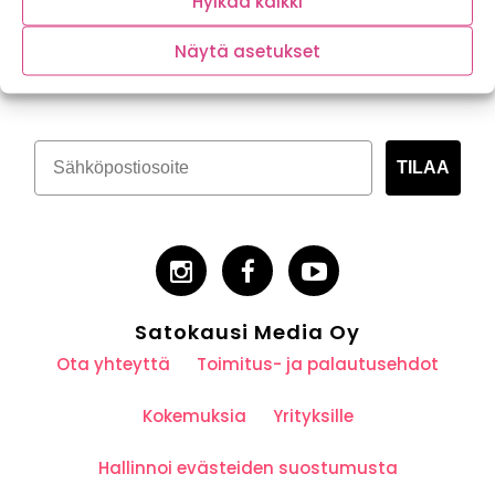
Hylkää kaikki
Tilaa kasvispitoinen uutiskirje
Näytä asetukset
TILAA
Satokausi Media Oy
Ota yhteyttä
Toimitus- ja palautusehdot
Kokemuksia
Yrityksille
Hallinnoi evästeiden suostumusta