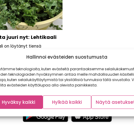
a juuri nyt: Lehtikaali
li on löytänyt tiensä
uppoihin. Lehtikaali oli vuoden
Hallinnoi evästeiden suostumusta
tikasvis ja se on jatkanut...
ytämme teknologioita, kuten evästeitä parantaaksemme selailukokemust
iden teknologioiden hyväksyminen antaa meille mahdollisuuden käsitell
toja, kuten selailukäyttäytymistä tai yksilöllisiä tunnuksia tällä sivustolla. V
lita evästeiden käyttölupaa alla olevista painikkeista.
Hyväksy kaikki
Hylkää kaikki
Näytä asetukse