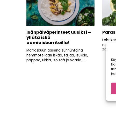
Isänpäiväperinteet uusiksi –
Parast
yllätä iskä
Lehtikaa
aamiaisburritoilla!
ruokaka
2013 hit
Marraskuun toisena sunnuntaina
hemmotellaan iskää, faijaa, isukkia,
Kä
pappaa, ukkia, isoisää ja vaaria –...
Nä
tie
hal