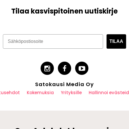
Tilaa kasvispitoinen uutiskirje
TILAA
Satokausi Media Oy
utusehdot
Kokemuksia
Yrityksille
Hallinnoi eväste