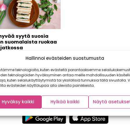
 hyvää syytä suosia
n suomalaista ruokaa
 jatkossa
lkuperä ja kotimaisuus
Hallinnoi evästeiden suostumusta
taa entistä enemmän, mutta
 tärkeää, että kiinnostus
ytämme teknologioita, kuten evästeitä parantaaksemme selailukokemust
soituu...
iden teknologioiden hyväksyminen antaa meille mahdollisuuden käsitell
toja, kuten selailukäyttäytymistä tai yksilöllisiä tunnuksia tällä sivustolla. V
lita evästeiden käyttölupaa alla olevista painikkeista.
Hyväksy kaikki
Hylkää kaikki
Näytä asetukse