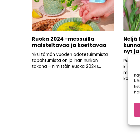
Ruoka 2024 -messuilla
Neljä
maisteltavaa ja koettavaa
kunno
nyt ja
Yksi tämän vuoden odotetuimmista
tapahtumista on jo ihan nurkan
Ruoan a
takana – nimittäin Ruoka 2024!...
kiinnos
miksi on
Kä
konkreti
Nä
tie
hal