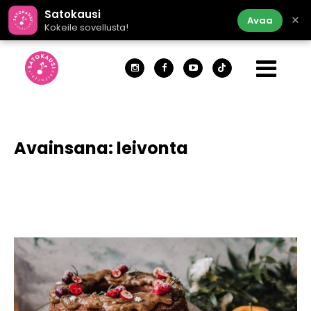
Satokausi
×
Avaa
Kokeile sovellusta!
Avainsana:
leivonta