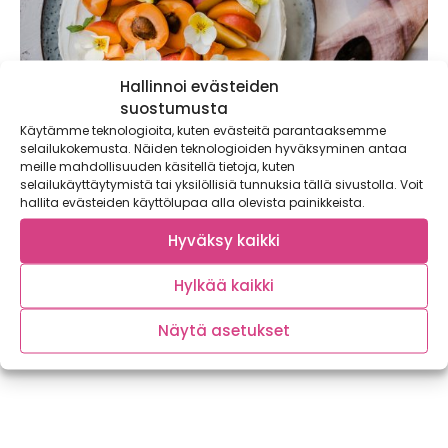
Hallinnoi evästeiden
suostumusta
Käytämme teknologioita, kuten evästeitä parantaaksemme
selailukokemusta. Näiden teknologioiden hyväksyminen antaa
meille mahdollisuuden käsitellä tietoja, kuten
selailukäyttäytymistä tai yksilöllisiä tunnuksia tällä sivustolla. Voit
Kesän kaunein persikkakakku –
hallita evästeiden käyttölupaa alla olevista painikkeista.
gluteenittomasti!
Hyväksy kaikki
Vuoden kuumin kakkusesonki on täällä, samoin kuin kauan
odotettu persikoiden aika. Kehittelimme helpon,...
Hylkää kaikki
Artikkelien
Näytä asetukset
Edellinen
sivutus