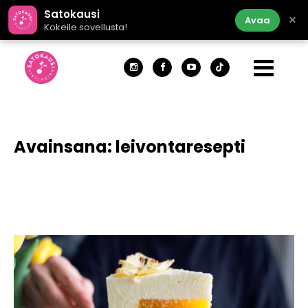
Satokausi
×
Avaa
Kokeile sovellusta!
Avainsana:
leivontaresepti