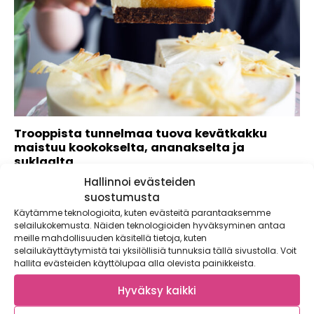
Trooppista tunnelmaa tuova kevätkakku
maistuu kookokselta, ananakselta ja
suklaalta
Hallinnoi evästeiden
Liivatelehti on kakkuleipurin paras apuri, kun toiveena on
loihtia leikattava moussekakku, hyytelö tai...
suostumusta
Käytämme teknologioita, kuten evästeitä parantaaksemme
selailukokemusta. Näiden teknologioiden hyväksyminen antaa
meille mahdollisuuden käsitellä tietoja, kuten
selailukäyttäytymistä tai yksilöllisiä tunnuksia tällä sivustolla. Voit
hallita evästeiden käyttölupaa alla olevista painikkeista.
Hyväksy kaikki