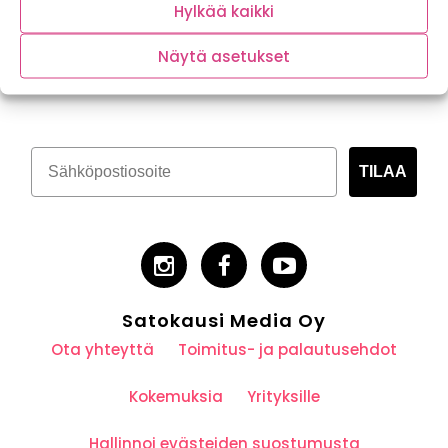
Hylkää kaikki
Näytä asetukset
Tilaa kasvispitoinen uutiskirje
TILAA
Satokausi Media Oy
Ota yhteyttä
Toimitus- ja palautusehdot
Kokemuksia
Yrityksille
Hallinnoi evästeiden suostumusta