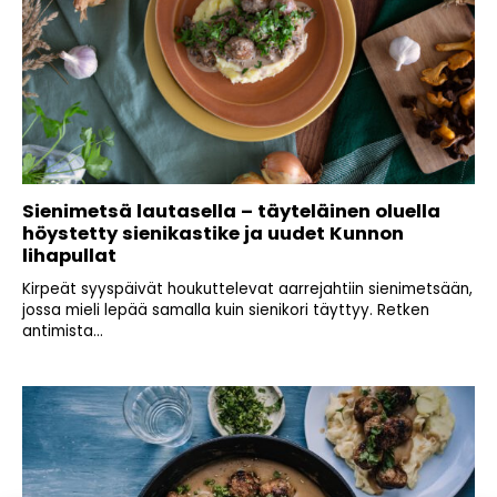
Sienimetsä lautasella – täyteläinen oluella
höystetty sienikastike ja uudet Kunnon
lihapullat
Kirpeät syyspäivät houkuttelevat aarrejahtiin sienimetsään,
jossa mieli lepää samalla kuin sienikori täyttyy. Retken
antimista...