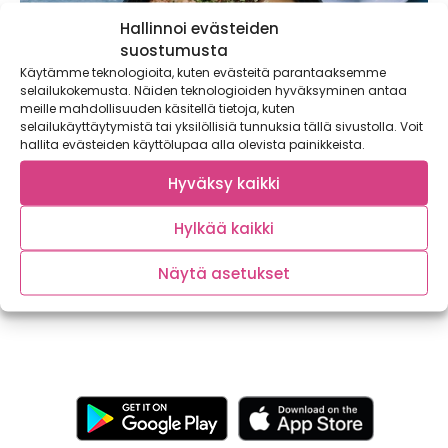
Hallinnoi evästeiden
suostumusta
Käytämme teknologioita, kuten evästeitä parantaaksemme
selailukokemusta. Näiden teknologioiden hyväksyminen antaa
meille mahdollisuuden käsitellä tietoja, kuten
selailukäyttäytymistä tai yksilöllisiä tunnuksia tällä sivustolla. Voit
hallita evästeiden käyttölupaa alla olevista painikkeista.
Hyväksy kaikki
Ovelasti lisää kasviksia arkeen: juuriselleri-
lihapullat ja kaali-perunamuussi
Hylkää kaikki
Kotiruokaklassikot eivät mene koskaan pois muodista!
Välillä niitä on kuitenkin hauska varioida esimerkiksi...
Näytä asetukset