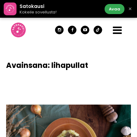
Satokausi
×
Avaa
Kokeile sovellusta!
Avainsana:
lihapullat