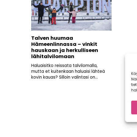
Talven huumaa
Hämeenlinnassa – vinkit
hauskaan ja herkulliseen
lähitalvilomaan
Haluaisitko reissata talvilomalla,
mutta et kuitenkaan haluaisi lähteä
Kä
kovin kauas? Silloin valintasi on...
Nä
tie
hal