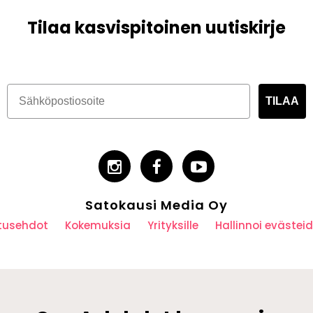
Tilaa kasvispitoinen uutiskirje
TILAA
Satokausi Media Oy
utusehdot
Kokemuksia
Yrityksille
Hallinnoi eväste