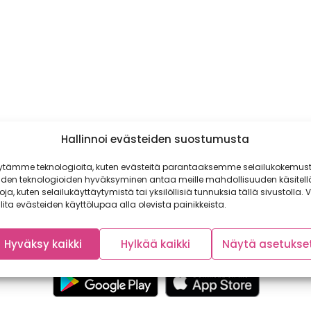
Hallinnoi evästeiden suostumusta
ytämme teknologioita, kuten evästeitä parantaaksemme selailukokemust
iden teknologioiden hyväksyminen antaa meille mahdollisuuden käsitell
toja, kuten selailukäyttäytymistä tai yksilöllisiä tunnuksia tällä sivustolla. V
lita evästeiden käyttölupaa alla olevista painikkeista.
Hyväksy kaikki
Hylkää kaikki
Näytä asetukse