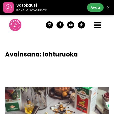
Satokausi
×
Avaa
Kokeile sovellusta!
Avainsana:
lohturuoka