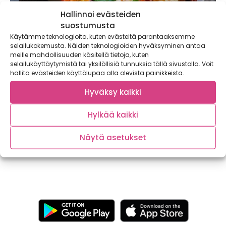
Hallinnoi evästeiden
suostumusta
Käytämme teknologioita, kuten evästeitä parantaaksemme
selailukokemusta. Näiden teknologioiden hyväksyminen antaa
meille mahdollisuuden käsitellä tietoja, kuten
selailukäyttäytymistä tai yksilöllisiä tunnuksia tällä sivustolla. Voit
hallita evästeiden käyttölupaa alla olevista painikkeista.
Hyväksy kaikki
Gnocchipaistos
Hylkää kaikki
Ihanan mehevä tomaattinen gnocchipaistos on lohturuokaa
parhaimmillaan! Nopeasti valmistuva annos saa
täyteläisyyttä ruokakermasta ja...
Näytä asetukset