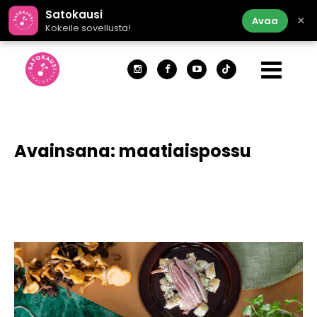
Satokausi
×
Avaa
Kokeile sovellusta!
Avainsana:
maatiaispossu