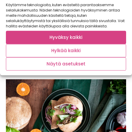
Käytämme teknologioita, kuten evästeitä parantaaksemme
selailukokemusta. Näiden teknologioiden hyväksyminen antaa
meille mahdollisuuden käsitellä tietoja, kuten
selailukäyttäytymistä tai yksilöllisiä tunnuksia tällä sivustolla. Voit
hallita evästeiden käyttölupaa alla olevista painikkeista.
Hyväksy kaikki
Neljä hyvää syytä suosia kunnon suomalaista
ruokaa nyt ja jatkossa
Hylkää kaikki
Ruoan alkuperä ja kotimaisuus kiinnostaa entistä enemmän,
Näytä asetukset
mutta miksi on tärkeää, että kiinnostus konkretisoituu...