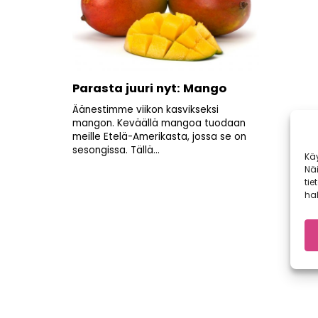
Parasta juuri nyt: Mango
Äänestimme viikon kasvikseksi
mangon. Keväällä mangoa tuodaan
meille Etelä-Amerikasta, jossa se on
sesongissa. Tällä...
Kä
Nä
tie
hal