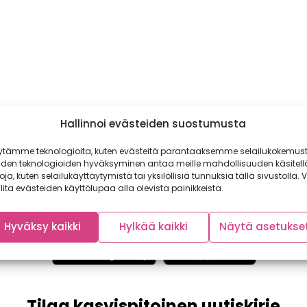
Hallinnoi evästeiden suostumusta
ytämme teknologioita, kuten evästeitä parantaaksemme selailukokemust
iden teknologioiden hyväksyminen antaa meille mahdollisuuden käsitell
toja, kuten selailukäyttäytymistä tai yksilöllisiä tunnuksia tällä sivustolla. V
lita evästeiden käyttölupaa alla olevista painikkeista.
Hyväksy kaikki
Hylkää kaikki
Näytä asetukse
Tilaa kasvispitoinen uutiskirje