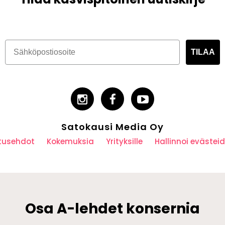
TILAA
Satokausi Media Oy
utusehdot
Kokemuksia
Yrityksille
Hallinnoi eväste
Osa A-lehdet konsernia