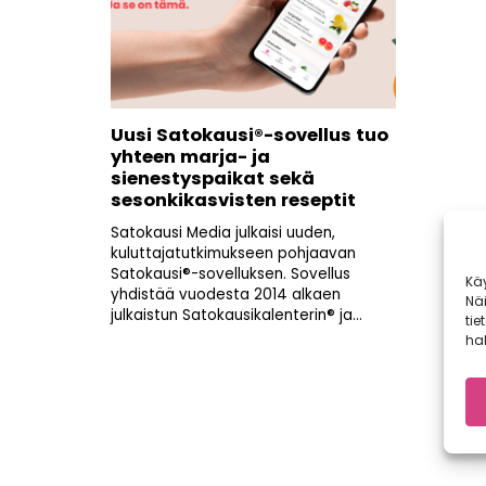
Uusi Satokausi®-sovellus tuo
yhteen marja- ja
sienestyspaikat sekä
sesonkikasvisten reseptit
Satokausi Media julkaisi uuden,
kuluttajatutkimukseen pohjaavan
Satokausi®-sovelluksen. Sovellus
Kä
yhdistää vuodesta 2014 alkaen
Nä
julkaistun Satokausikalenterin® ja...
tie
hal