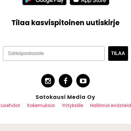
Tilaa kasvispitoinen uutiskirje
TILAA
Satokausi Media Oy
utusehdot
Kokemuksia
Yrityksille
Hallinnoi eväste