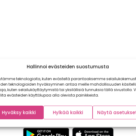
Hallinnoi evästeiden suostumusta
ytämme teknologioita, kuten evästeitä parantaaksemme selailukokemust
iden teknologioiden hyväksyminen antaa meille mahdollisuuden käsitell
toja, kuten selailukäyttäytymistä tai yksilöllisiä tunnuksia tällä sivustolla. V
lita evästeiden käyttölupaa alla olevista painikkeista.
Hyväksy kaikki
Hylkää kaikki
Näytä asetukse