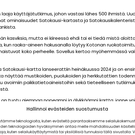
n laaja käyttäjätutkimus, johon vastasi lähes 500 ihmistä. U
mat ominaisuudet Satokausi-kartasta ja Satokausikalenteri
nkista.
 kasviksia, mutta ei kiireessä ehdi tai ei tiedä mistä aloitt
aa, kun raaka-aineen hakusanalla löytyy Kotonan ruokatoimit
a maistuvat koko perheelle. Sovellus kertoo myöhemmässä va
 Satokausi-kartta lanseerattiin heinäkuussa 2024 ja on ensi
oka näyttää mustikoiden, puolukoiden ja herkkutattien tode
u avoimiin paikkatietoaineistoihin sekä tieteelliseen tutkim
stä.
en on tuotu aiempaa nopeampi ja älykkäämpi kartta, jonne v
kä lähtöpaikan. Kartta toimii myös laadukkaana retkikarttana,
Hallinnoi evästeiden suostumusta
tkuu. Uusia marjoja ja sieniä kartoitetaan yliopistotutkimuksen
ytämme teknologioita, kuten evästeitä parantaaksemme selailukokemust
la lupaa.
iden teknologioiden hyväksyminen antaa meille mahdollisuuden käsitell
toja, kuten selailukäyttäytymistä tai yksilöllisiä tunnuksia tällä sivustolla. V