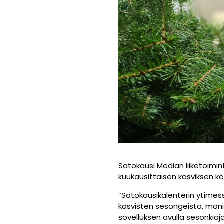
Satokausi Median liiketoimin
kuukausittaisen kasviksen kot
”Satokausikalenterin ytimes
kasvisten sesongeista, moni
sovelluksen avulla sesonkiaj