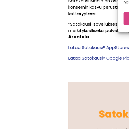
Satokausi Media on osa A-le
hal
konsernin kasvu perustuu va
ketteryyteen.
”Satokausi-sovelluksessa ku
merkitykselliseksi palveluksi
Arantola
.
Lataa Satokausi® AppStore
Lataa Satokausi® Google Pl