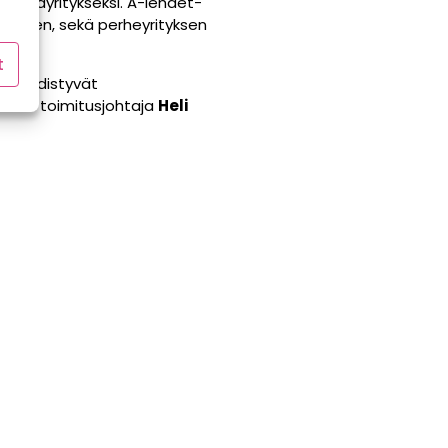
nialayritykseksi. A-lehdet-
uuteen, sekä perheyrityksen
t
ia yhdistyvät
nsernin toimitusjohtaja
Heli