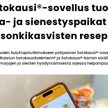
tokausi®-sovellus tu
a- ja sienestyspaikat
sonkikasvisten resep
uuden, kuluttajatutkimukseen pohjaavan Satokausi®-sove
lkaistun Satokausikalenterin® ja Satokausi®-kartan sisäll
, marjojen ja sienten hyödyntämisestä arjessa helpomp