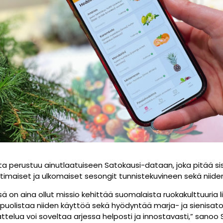
ta perustuu ainutlaatuiseen Satokausi-dataan, joka pitää sisä
imaiset ja ulkomaiset sesongit tunnistekuvineen sekä niiden s
sä on aina ollut missio kehittää suomalaista ruokakulttuuria
puolistaa niiden käyttöä sekä hyödyntää marja- ja sienisa
attelua voi soveltaa arjessa helposti ja innostavasti,” sanoo