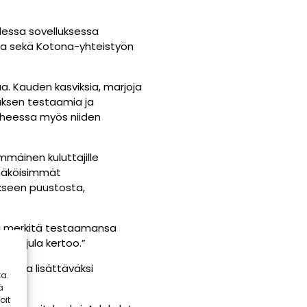
udessa sovelluksessa
sta sekä Kotona-yhteistyön
aa. Kauden kasviksia, marjoja
uksen testaamia ja
iheessa myös niiden
mmäinen kuluttajille
nnäköisimmät
ukseen puustosta,
oi merkitä testaamansa
 Karjula kertoo.”
 avulla lisättäväksi
a.
ä
oit