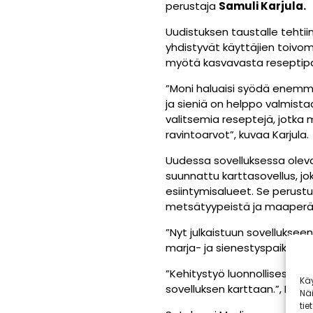
perustaja
Samuli Karjula.
Uudistuksen taustalle tehtii
yhdistyvät käyttäjien toivo
myötä kasvavasta reseptipa
”Moni haluaisi syödä enemmän
ja sieniä on helppo valmist
valitsemia reseptejä, jotk
ravintoarvot”, kuvaa Karjula.
Uudessa sovelluksessa oleva
suunnattu karttasovellus, j
esiintymisalueet. Se perustu
metsätyypeistä ja maaperä
”Nyt julkaistuun sovellukse
marja- ja sienestyspaikat se
”Kehitystyö luonnollisesti ja
Kä
sovelluksen karttaan.”, Karju
Nä
tie