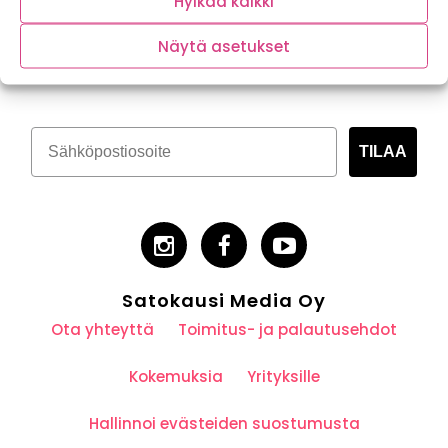
Hylkää kaikki
Tilaa kasvispitoinen uutiskirje
Näytä asetukset
TILAA
Satokausi Media Oy
Ota yhteyttä
Toimitus- ja palautusehdot
Kokemuksia
Yrityksille
Hallinnoi evästeiden suostumusta