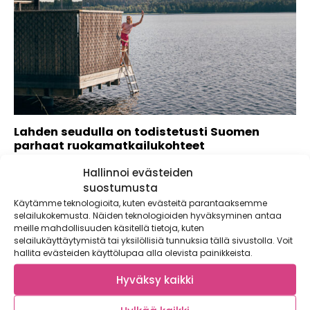
Lahden seudulla on todistetusti Suomen
parhaat ruokamatkailukohteet
Lähdimme päiväreissulle Lahden seudulle ja testasimme
Hallinnoi evästeiden
kesän 2024 parhaat ruokakohteet, joihin pääsee veneellä....
suostumusta
Käytämme teknologioita, kuten evästeitä parantaaksemme
selailukokemusta. Näiden teknologioiden hyväksyminen antaa
meille mahdollisuuden käsitellä tietoja, kuten
selailukäyttäytymistä tai yksilöllisiä tunnuksia tällä sivustolla. Voit
hallita evästeiden käyttölupaa alla olevista painikkeista.
Hyväksy kaikki