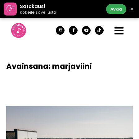
Satokausi
×
Avaa
Kokeile sovellusta!
Avainsana:
marjaviini