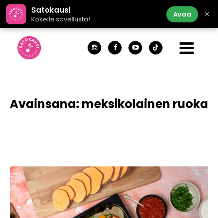
Satokausi
×
Avaa
Kokeile sovellusta!
Avainsana:
meksikolainen ruoka