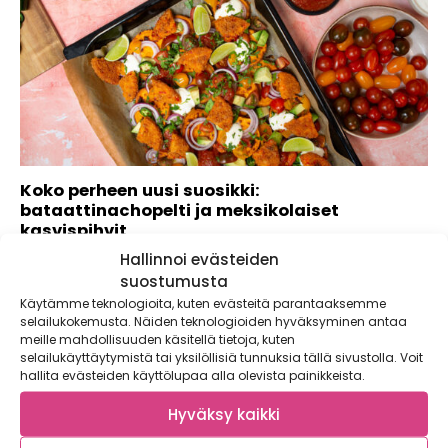
Koko perheen uusi suosikki:
bataattinachopelti ja meksikolaiset
kasvispihvit
Hallinnoi evästeiden
Säännöllinen ruokailurytmi on hyvän arjen perusta ja auttaa
sekä aikuisia että perheen pienimpiä...
suostumusta
Käytämme teknologioita, kuten evästeitä parantaaksemme
selailukokemusta. Näiden teknologioiden hyväksyminen antaa
meille mahdollisuuden käsitellä tietoja, kuten
selailukäyttäytymistä tai yksilöllisiä tunnuksia tällä sivustolla. Voit
hallita evästeiden käyttölupaa alla olevista painikkeista.
Hyväksy kaikki