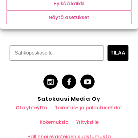
Hylkää kaikki
Näytä asetukset
Tilaa kasvispitoinen uutiskirje
TILAA
Satokausi Media Oy
Ota yhteyttä
Toimitus- ja palautusehdot
Kokemuksia
Yrityksille
Hallinnoi evästeiden suostumusta