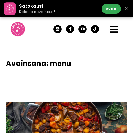
Satokausi
×
Avaa
Kokeile sovellusta!
Avainsana:
menu