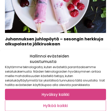
Juhannuksen juhlapöytä – sesongin herkkuja
alkupalasta jälkiruokaan
Juhannus on kesän kohokohta – yöttömän yön juhla, joka
Hallinnoi evästeiden
kokoaa ystävät ja perheen yhteisen...
suostumusta
Käytämme teknologioita, kuten evästeitä parantaaksemme
selailukokemusta. Näiden teknologioiden hyväksyminen antaa
meille mahdollisuuden käsitellä tietoja, kuten
selailukäyttäytymistä tai yksilöllisiä tunnuksia tällä sivustolla. Voit
hallita evästeiden käyttölupaa alla olevista painikkeista.
Hyväksy kaikki
Hylkää kaikki