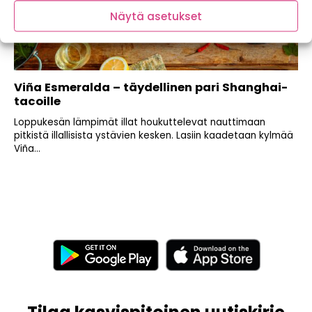
Näytä asetukset
Viña Esmeralda – täydellinen pari Shanghai-
tacoille
Loppukesän lämpimät illat houkuttelevat nauttimaan
pitkistä illallisista ystävien kesken. Lasiin kaadetaan kylmää
Viña...