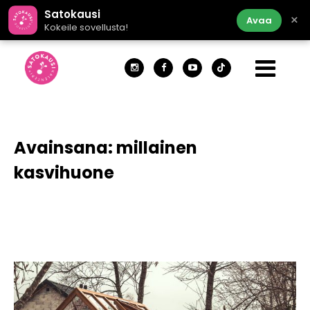
Satokausi
×
Avaa
Kokeile sovellusta!
Avainsana:
millainen
kasvihuone