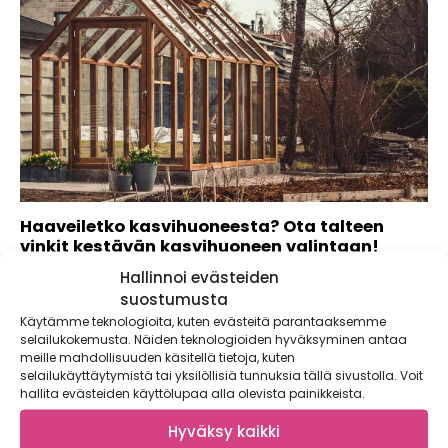
Haaveiletko kasvihuoneesta? Ota talteen
vinkit kestävän kasvihuoneen valintaan!
Hallinnoi evästeiden
Kaupallinen yhteistyö: Veg&Able Unelmoitko itse
kasvatuista kurkuista tai pullean punaisista tomaateista?
suostumusta
Haaveiletko oman...
Käytämme teknologioita, kuten evästeitä parantaaksemme
selailukokemusta. Näiden teknologioiden hyväksyminen antaa
meille mahdollisuuden käsitellä tietoja, kuten
selailukäyttäytymistä tai yksilöllisiä tunnuksia tällä sivustolla. Voit
hallita evästeiden käyttölupaa alla olevista painikkeista.
Hyväksy kaikki