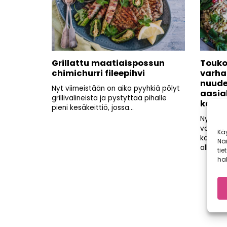
Grillattu maatiaispossun
Touko
chimichurri fileepihvi
varhai
nuudel
Nyt viimeistään on aika pyyhkiä pölyt
aasial
grillivälineistä ja pystyttää pihalle
kassle
pieni kesäkeittiö, jossa...
Nyt sit
varhais
Kä
kauppoi
Nä
alkukesä
tie
hal