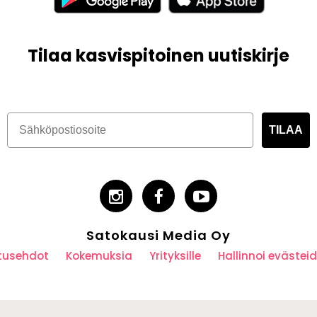
Tilaa kasvispitoinen uutiskirje
TILAA
Satokausi Media Oy
utusehdot
Kokemuksia
Yrityksille
Hallinnoi eväste