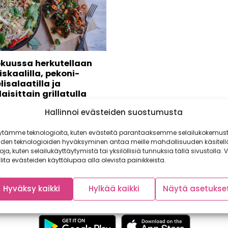
kuussa herkutellaan
skaalilla, pekoni-
isalaatilla ja
aisittain grillatulla
rilla!
Hallinnoi evästeiden suostumusta
ä saa! Ensimmäiset
kaalit ovat saapuneet
ytämme teknologioita, kuten evästeitä parantaaksemme selailukokemust
hin. Rouskuvan rapealla
iden teknologioiden hyväksyminen antaa meille mahdollisuuden käsitell
n aarteella on...
toja, kuten selailukäyttäytymistä tai yksilöllisiä tunnuksia tällä sivustolla. V
lita evästeiden käyttölupaa alla olevista painikkeista.
Hyväksy kaikki
Hylkää kaikki
Näytä asetukse