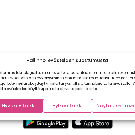
Hallinnoi evästeiden suostumusta
ytämme teknologioita, kuten evästeitä parantaaksemme selailukokemust
iden teknologioiden hyväksyminen antaa meille mahdollisuuden käsitell
toja, kuten selailukäyttäytymistä tai yksilöllisiä tunnuksia tällä sivustolla. V
lita evästeiden käyttölupaa alla olevista painikkeista.
Hyväksy kaikki
Hylkää kaikki
Näytä asetukse