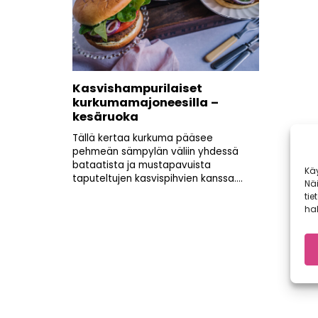
Kasvishampurilaiset
kurkumamajoneesilla –
kesäruoka
Tällä kertaa kurkuma pääsee
pehmeän sämpylän väliin yhdessä
bataatista ja mustapavuista
Kä
taputeltujen kasvispihvien kanssa....
Nä
tie
hal