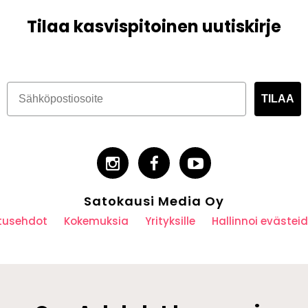
Tilaa kasvispitoinen uutiskirje
TILAA
Satokausi Media Oy
utusehdot
Kokemuksia
Yrityksille
Hallinnoi eväste