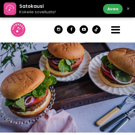
Satokausi
×
Avaa
Kokeile sovellusta!