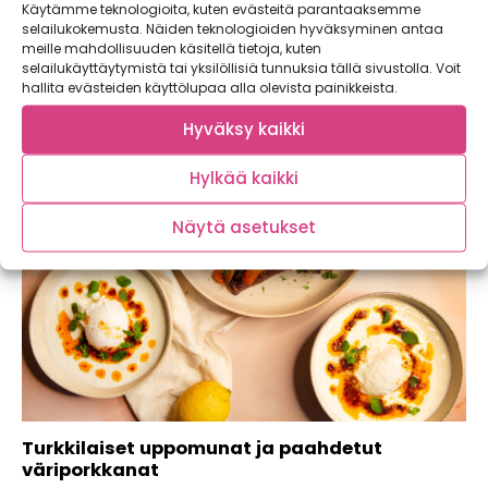
Käytämme teknologioita, kuten evästeitä parantaaksemme
selailukokemusta. Näiden teknologioiden hyväksyminen antaa
Lämmittävä chorizo-papukeitto on perinteisen nakkikeiton
meille mahdollisuuden käsitellä tietoja, kuten
haastaja! Tämä soppa maistuu koko perheelle ja maksaa
selailukäyttäytymistä tai yksilöllisiä tunnuksia tällä sivustolla. Voit
alle...
hallita evästeiden käyttölupaa alla olevista painikkeista.
Hyväksy kaikki
Hylkää kaikki
Näytä asetukset
Turkkilaiset uppomunat ja paahdetut
väriporkkanat