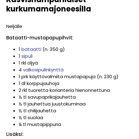
kurkumamajoneesilla
Neljälle
Bataatti-mustapapupihvit:
1
bataatti
(n. 350 g)
1
sipuli
1 rkl öljyä
4
valkosipulinkynttä
1 prk käyttövalmiita mustapapuja (n. 230 g)
1 dl korppujauhoja
2 rkl tuoretta korianteria hienonnettuna
½ tl savupaprikajauhetta
½ tl jauhettua juustokuminaa
½ tl chilijauhetta
½ tl suolaa
¼ tl mustapippuria
Lisäksi: