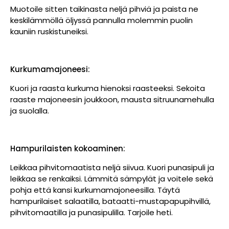
Muotoile sitten taikinasta neljä pihviä ja paista ne
keskilämmöllä öljyssä pannulla molemmin puolin
kauniin ruskistuneiksi.
Kurkumamajoneesi:
Kuori ja raasta kurkuma hienoksi raasteeksi. Sekoita
raaste majoneesin joukkoon, mausta sitruunamehulla
ja suolalla.
Hampurilaisten kokoaminen:
Leikkaa pihvitomaatista neljä siivua. Kuori punasipuli ja
leikkaa se renkaiksi. Lämmitä sämpylät ja voitele sekä
pohja että kansi kurkumamajoneesilla. Täytä
hampurilaiset salaatilla, bataatti-mustapapupihvillä,
pihvitomaatilla ja punasipulilla. Tarjoile heti.