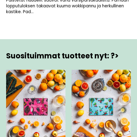
Paistetut nuudelit saavat väriä varsiparsakaalista. Parhaan
lopputuloksen takaavat kuuma wokkipannu ja herkullinen
kastike. Pad...
Suosituimmat tuotteet nyt: ?>