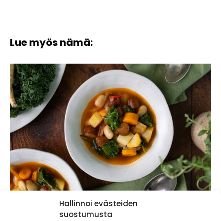
Lue myös nämä:
Hallinnoi evästeiden
Chorizo-papukeitto – lämmittävä keitto
suostumusta
viileisiin iltoihin