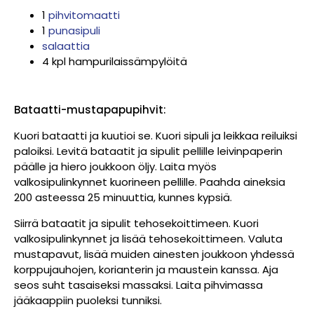
1
pihvitomaatti
1
punasipuli
salaattia
4 kpl hampurilaissämpylöitä
Bataatti-mustapapupihvit:
Kuori bataatti ja kuutioi se. Kuori sipuli ja leikkaa reiluiksi
paloiksi. Levitä bataatit ja sipulit pellille leivinpaperin
päälle ja hiero joukkoon öljy. Laita myös
valkosipulinkynnet kuorineen pellille. Paahda aineksia
200 asteessa 25 minuuttia, kunnes kypsiä.
Siirrä bataatit ja sipulit tehosekoittimeen. Kuori
valkosipulinkynnet ja lisää tehosekoittimeen. Valuta
mustapavut, lisää muiden ainesten joukkoon yhdessä
korppujauhojen, korianterin ja maustein kanssa. Aja
seos suht tasaiseksi massaksi. Laita pihvimassa
jääkaappiin puoleksi tunniksi.