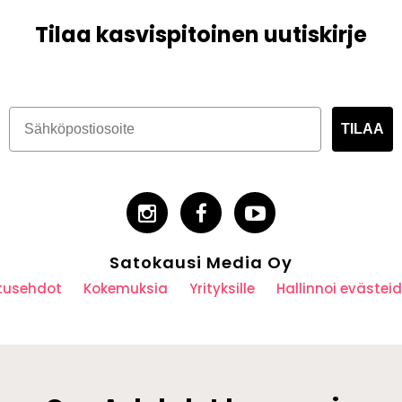
Tilaa kasvispitoinen uutiskirje
TILAA
Satokausi Media Oy
utusehdot
Kokemuksia
Yrityksille
Hallinnoi eväste