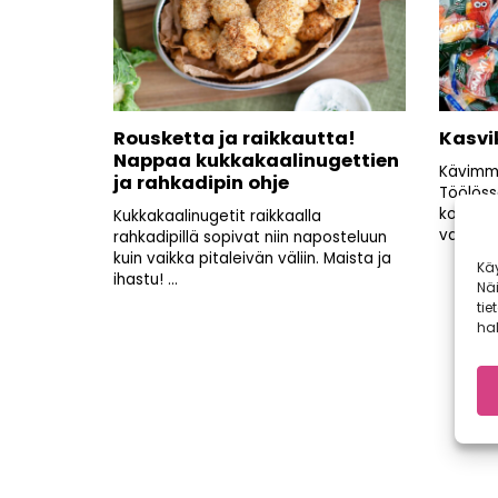
Rousketta ja raikkautta!
Kasvi
Nappaa kukkakaalinugettien
Kävimme
ja rahkadipin ohje
Töölöss
kotimais
Kukkakaalinugetit raikkaalla
vanhemmi
rahkadipillä sopivat niin naposteluun
kuin vaikka pitaleivän väliin. Maista ja
Kä
ihastu! ...
Nä
tie
hal