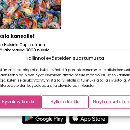
ksia kansalle!
 Helsinki Cupin aikaan
ä jakamassa 3000 pussia
ia kasviksia pelaajille,
Hallinnoi evästeiden suostumusta
lle ja...
ytämme teknologioita, kuten evästeitä parantaaksemme selailukokemust
iden teknologioiden hyväksyminen antaa meille mahdollisuuden käsitell
toja, kuten selailukäyttäytymistä tai yksilöllisiä tunnuksia tällä sivustolla. V
lita evästeiden käyttölupaa alla olevista painikkeista.
Hyväksy kaikki
Hylkää kaikki
Näytä asetukse