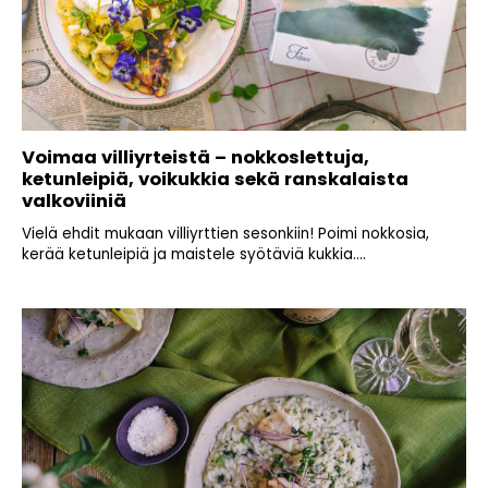
Voimaa villiyrteistä – nokkoslettuja,
ketunleipiä, voikukkia sekä ranskalaista
valkoviiniä
Vielä ehdit mukaan villiyrttien sesonkiin! Poimi nokkosia,
kerää ketunleipiä ja maistele syötäviä kukkia....