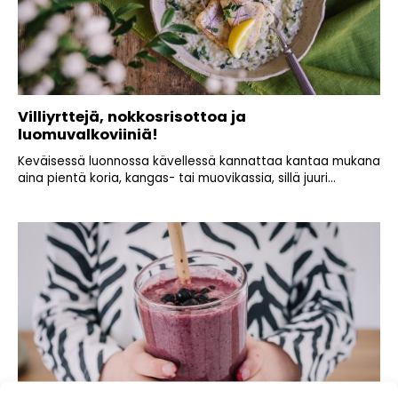
Villiyrttejä, nokkosrisottoa ja
luomuvalkoviiniä!
Keväisessä luonnossa kävellessä kannattaa kantaa mukana
aina pientä koria, kangas- tai muovikassia, sillä juuri...