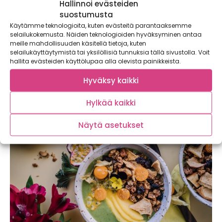
Hallinnoi evästeiden
suostumusta
Käytämme teknologioita, kuten evästeitä parantaaksemme
selailukokemusta. Näiden teknologioiden hyväksyminen antaa
meille mahdollisuuden käsitellä tietoja, kuten
Pelastetaan maailmaa päivittäin –
selailukäyttäytymistä tai yksilöllisiä tunnuksia tällä sivustolla. Voit
Joutsenmerkki x Satokausikalenteri
hallita evästeiden käyttölupaa alla olevista painikkeista.
Haluamme olla mukana tukemassa vastuullisempaa ja
Hyväksy kaikki
ympäristöä paremmin huomioivaa kulutusta. Joutsenmerkki
eli pohjoismainen...
Hylkää kaikki
Näytä asetukset