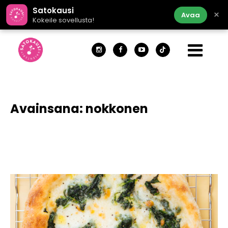
Satokausi
×
Avaa
Kokeile sovellusta!
Avainsana:
nokkonen