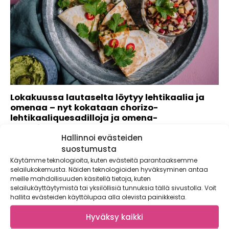
Lokakuussa lautaselta löytyy lehtikaalia ja
omenaa – nyt kokataan chorizo-
lehtikaaliquesadilloja ja omena-
pekonisalsaa!
Hallinnoi evästeiden
Kotimaisten kasvisten sesonki jatkuu! Vaikka mittari välillä
suostumusta
sukeltaa syksyisten säiden myötä pakkasen puolelle,...
Käytämme teknologioita, kuten evästeitä parantaaksemme
selailukokemusta. Näiden teknologioiden hyväksyminen antaa
meille mahdollisuuden käsitellä tietoja, kuten
selailukäyttäytymistä tai yksilöllisiä tunnuksia tällä sivustolla. Voit
hallita evästeiden käyttölupaa alla olevista painikkeista.
Hyväksy kaikki