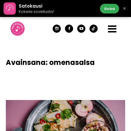
Satokausi
×
Avaa
Kokeile sovellusta!
Avainsana:
omenasalsa