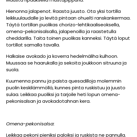
Hienonna jalapenot. Raasta juusto. Ota yksi tortilla
leikkuulaudalle ja levitä pintaan ohuelti ranskankermaa.
Täytä tortillan puolikas chorizo-lehtikaaliseoksella,
omena-pekonisalsalla, jalapenoilla ja raastetulla
cheddarilla. Taita toinen puolikas kanneksi. Täytä loput
tortillat samalla tavalla.
Halkaise avokado ja koverra hedelmäliha kulhoon.
Muussaa se haarukalla ja sekoita joukkoon sitruuna ja
suola.
Kuumenna pannu ja paista quesadilloja molemmin
puolin keskilämmöllä, kunnes pinta ruskistuu ja juusto
sulaa. Leikkaa puoliksi ja tarjoile heti lopun omena-
pekonisalsan ja avokadotahnan kera.
Omena-pekonisalsa:
Leikkaa pekoni pieniksi paloiksi ja ruskista ne pannulla.