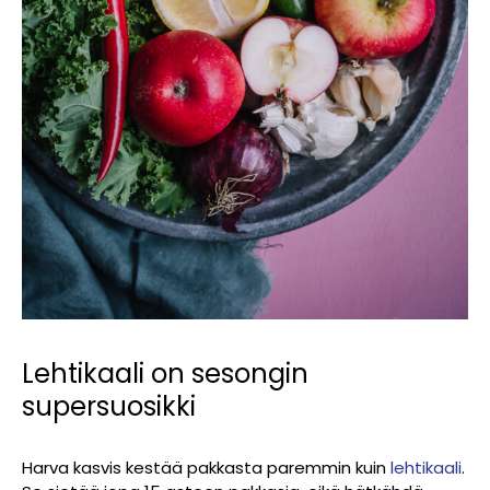
Lehtikaali on sesongin
supersuosikki
Harva kasvis kestää pakkasta paremmin kuin
lehtikaali
.