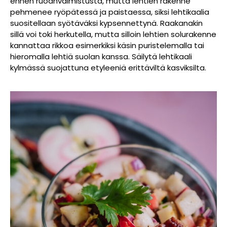
ennen ruoanvalmistusta, mutta lehtien rakenne
pehmenee ryöpätessä ja paistaessa, siksi lehtikaalia
suositellaan syötäväksi kypsennettynä. Raakanakin
sillä voi toki herkutella, mutta silloin lehtien solurakenne
kannattaa rikkoa esimerkiksi käsin puristelemalla tai
hieromalla lehtiä suolan kanssa. Säilytä lehtikaali
kylmässä suojattuna etyleeniä erittäviltä kasviksilta.