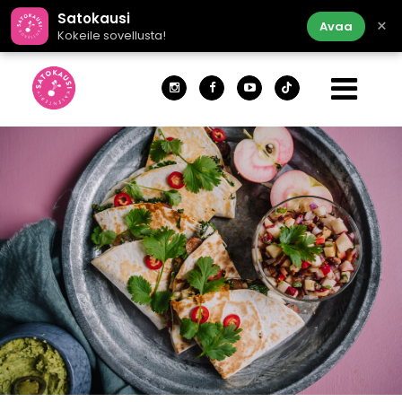
Satokausi
×
Avaa
Kokeile sovellusta!