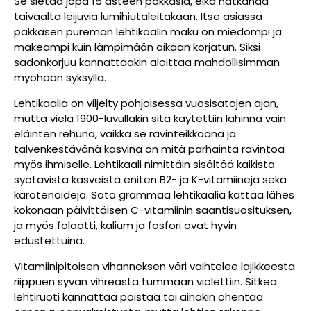
Se sietää jopa 15 asteen pakkasia, eikä hätkähdä
taivaalta leijuvia lumihiutaleitakaan. Itse asiassa
pakkasen pureman lehtikaalin maku on miedompi ja
makeampi kuin lämpimään aikaan korjatun. Siksi
sadonkorjuu kannattaakin aloittaa mahdollisimman
myöhään syksyllä.
Lehtikaalia on viljelty pohjoisessa vuosisatojen ajan,
mutta vielä 1900-luvullakin sitä käytettiin lähinnä vain
eläinten rehuna, vaikka se ravinteikkaana ja
talvenkestävänä kasvina on mitä parhainta ravintoa
myös ihmiselle. Lehtikaali nimittäin sisältää kaikista
syötävistä kasveista eniten B2- ja K-vitamiineja sekä
karotenoideja. Sata grammaa lehtikaalia kattaa lähes
kokonaan päivittäisen C-vitamiinin saantisuosituksen,
ja myös folaatti, kalium ja fosfori ovat hyvin
edustettuina.
Vitamiinipitoisen vihanneksen väri vaihtelee lajikkeesta
riippuen syvän vihreästä tummaan violettiin. Sitkeä
lehtiruoti kannattaa poistaa tai ainakin ohentaa