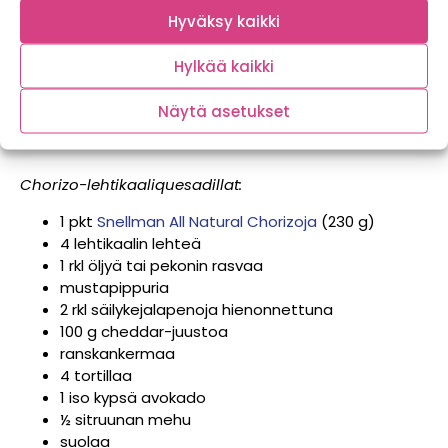
Hyväksy kaikki
Chorizo-lehtikaaliquesadillat ja omena-
pekonisalsa
Hylkää kaikki
4 kpl
Näytä asetukset
Chorizo-lehtikaaliquesadillat:
1 pkt
Snellman All Natural Chorizoja
(230 g)
4 lehtikaalin lehteä
1 rkl öljyä tai pekonin rasvaa
mustapippuria
2 rkl säilykejalapenoja hienonnettuna
100 g cheddar-juustoa
ranskankermaa
4 tortillaa
1 iso kypsä avokado
½ sitruunan mehu
suolaa