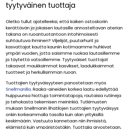
tyytyväinen tuottaja
Oletko tullut ajatelleeksi, että kaiken ostoskoriin
kerättävän ja jokaisen lautasille annosteltavan aterian
takana on ruoantuotantoon intohimoisesti
suhtautuva ihminen? Viljelijät, puutarhurit ja
kasvattajat kautta kauniin kotimaamme huhkivat
ympäri vuoden, jotta saisimme ruokaa lautasillemme
ja täytettä vatsoillemme. Tyytyväiset tuottajat
takaavat maukkaimmat kasvikset, laadukkaimmat
tuotteet ja herkullisimman ruoan.
Tuottajien tyytyväisyyteen panostetaan myös
Snellmanilla
. Raaka-aineiden korkea laatu edellyttää
huippuunsa hiottuja toimintatapoja, rautaisia rutiineja
ja tehokasta tekemisen meininkiä. Tutkimusten
mukaan Snellmanin lihatilojen tuottajien tyytyväisyys
onkin korkeammalla tasolla kuin alan yrityksillä
keskimäärin. Vastuuta kannetaan niin ihmisistä,
eläimistä kuin ympäristöstäkin. Tuottajia arvostetaan,