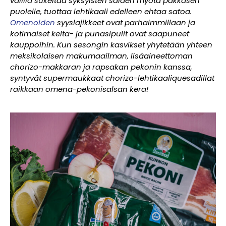
välillä sukeltaa syksyisten säiden myötä pakkasen
puolelle, tuottaa lehtikaali edelleen ehtaa satoa.
Omenoiden
syyslajikkeet ovat parhaimmillaan ja
kotimaiset kelta- ja punasipulit ovat saapuneet
kauppoihin. Kun sesongin kasvikset yhytetään yhteen
meksikolaisen makumaailman, lisäaineettoman
chorizo-makkaran ja rapsakan pekonin kanssa,
syntyvät supermaukkaat chorizo-lehtikaaliquesadillat
raikkaan omena-pekonisalsan kera!