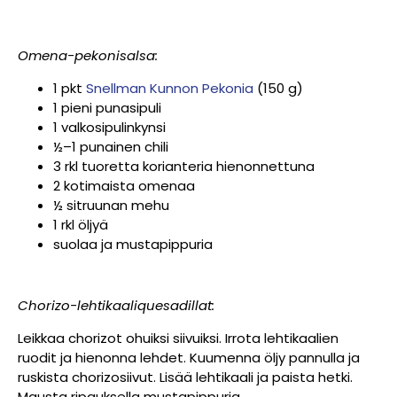
Omena-pekonisalsa:
1 pkt
Snellman Kunnon Pekonia
(150 g)
1 pieni punasipuli
1 valkosipulinkynsi
½–1 punainen chili
3 rkl tuoretta korianteria hienonnettuna
2 kotimaista omenaa
½ sitruunan mehu
1 rkl öljyä
suolaa ja mustapippuria
Chorizo-lehtikaaliquesadillat:
Leikkaa chorizot ohuiksi siivuiksi. Irrota lehtikaalien
ruodit ja hienonna lehdet. Kuumenna öljy pannulla ja
ruskista chorizosiivut. Lisää lehtikaali ja paista hetki.
Mausta ripauksella mustapippuria.