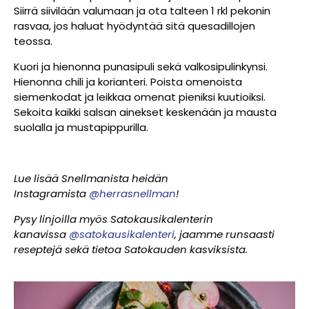
Siirrä siivilään valumaan ja ota talteen 1 rkl pekonin
rasvaa, jos haluat hyödyntää sitä quesadillojen
teossa.
Kuori ja hienonna punasipuli sekä valkosipulinkynsi.
Hienonna chili ja korianteri. Poista omenoista
siemenkodat ja leikkaa omenat pieniksi kuutioiksi.
Sekoita kaikki salsan ainekset keskenään ja mausta
suolalla ja mustapippurilla.
Lue lisää Snellmanista heidän
Instagramista
@herrasnellman
!
Pysy linjoilla myös Satokausikalenterin
kanavissa
@satokausikalenteri
, jaamme runsaasti
reseptejä sekä tietoa Satokauden kasviksista.