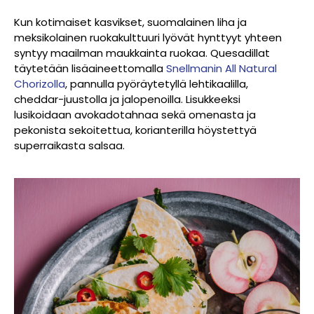
Kun kotimaiset kasvikset, suomalainen liha ja
meksikolainen ruokakulttuuri lyövät hynttyyt yhteen
syntyy maailman maukkainta ruokaa. Quesadillat
täytetään lisäaineettomalla
Snellmanin All Natural
Chorizolla
, pannulla pyöräytetyllä lehtikaalilla,
cheddar-juustolla ja jalopenoilla. Lisukkeeksi
lusikoidaan avokadotahnaa sekä omenasta ja
pekonista sekoitettua, korianterilla höystettyä
superraikasta salsaa.