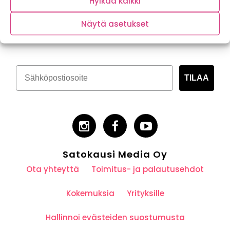
Hylkää kaikki
Tilaa kasvispitoinen uutiskirje
Näytä asetukset
TILAA
Satokausi Media Oy
Ota yhteyttä
Toimitus- ja palautusehdot
Kokemuksia
Yrityksille
Hallinnoi evästeiden suostumusta