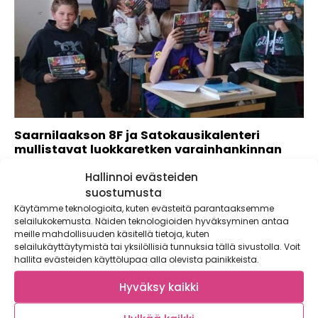
Saarnilaakson 8F ja Satokausikalenteri
mullistavat luokkaretken varainhankinnan
Perinteinen ovelta ovelle kaupustelu herättää tunteita.
Hallinnoi evästeiden
Keksit ja suklaat ovat tuttua tavaraa luokkaretken tai...
suostumusta
Käytämme teknologioita, kuten evästeitä parantaaksemme
selailukokemusta. Näiden teknologioiden hyväksyminen antaa
meille mahdollisuuden käsitellä tietoja, kuten
selailukäyttäytymistä tai yksilöllisiä tunnuksia tällä sivustolla. Voit
hallita evästeiden käyttölupaa alla olevista painikkeista.
Hyväksy kaikki