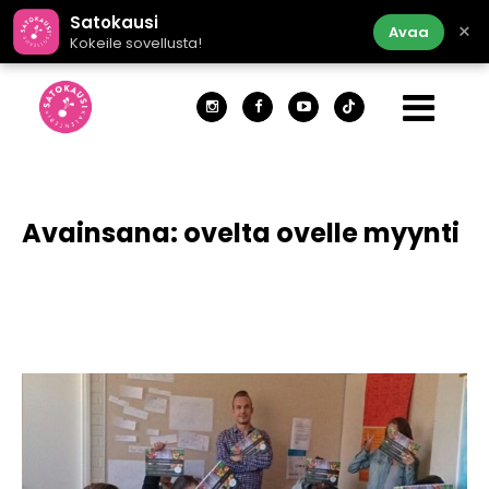
Satokausi
×
Avaa
Kokeile sovellusta!
Avainsana:
ovelta ovelle myynti