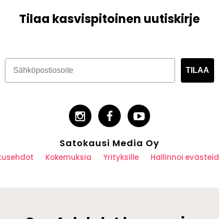
Tilaa kasvispitoinen uutiskirje
TILAA
Satokausi Media Oy
utusehdot
Kokemuksia
Yrityksille
Hallinnoi eväste