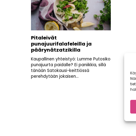
Pitaleivät
punajuurifalafeleilla ja
päärynätzatzikilla
Kaupallinen yhteistyö: Lumme Putosiko
punajuurta paidalle? Ei paniikkia, sillä
tänään Satokausi-keittiössä
Kä
perehdytään jokaisen...
Nä
tie
hal