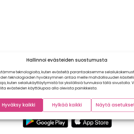
Hallinnoi evästeiden suostumusta
ytämme teknologioita, kuten evästeitä parantaaksemme selailukokemust
iden teknologioiden hyväksyminen antaa meille mahdollisuuden käsitell
toja, kuten selailukäyttäytymistä tai yksilöllisiä tunnuksia tällä sivustolla. V
lita evästeiden käyttölupaa alla olevista painikkeista.
Hyväksy kaikki
Hylkää kaikki
Näytä asetukse